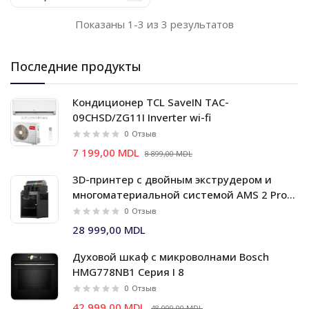
Показаны 1-3 из 3 результатов
Последние продукты
Кондиционер TCL SaveIN TAC-
09CHSD/ZG11I Inverter wi-fi
0
Отзыв
7 199,00 MDL
8 899,00 MDL
3D-принтер с двойным экструдером и
многоматериальной системой AMS 2 Pro
Bambu Lab X2D Combo
0
Отзыв
28 999,00 MDL
Духовой шкаф c микроволнами Bosch
HMG778NB1 Серия I 8
0
Отзыв
42 999,00 MDL
48 999,00 MDL