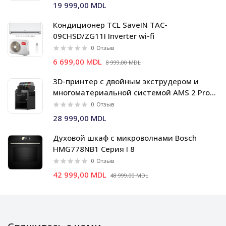
19 999,00 MDL
Кондиционер TCL SaveIN TAC-
09CHSD/ZG11I Inverter wi-fi
0
Отзыв
6 699,00 MDL
8 999,00 MDL
3D-принтер с двойным экструдером и
многоматериальной системой AMS 2 Pro
Bambu Lab X2D Combo
0
Отзыв
28 999,00 MDL
Духовой шкаф c микроволнами Bosch
HMG778NB1 Серия I 8
0
Отзыв
42 999,00 MDL
48 999,00 MDL