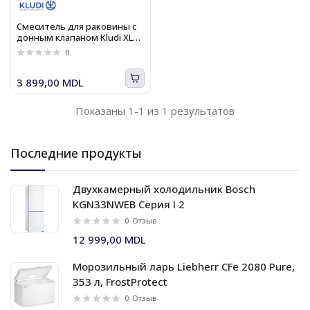
Смеситель для раковины с
донным клапаном Kludi XL
DN 15 Ameo 410230575 хром
0
3 899,00 MDL
Показаны 1-1 из 1 результатов
Последние продукты
Двухкамерный холодильник Bosch
KGN33NWEB Серия I 2
0
Отзыв
12 999,00 MDL
Морозильный ларь Liebherr CFe 2080 Pure,
353 л, FrostProtect
0
Отзыв