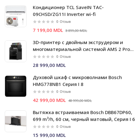
Кондиционер TCL SaveIN TAC-
09CHSD/ZG11I Inverter wi-fi
0
Отзыв
7 199,00 MDL
8 899,00 MDL
3D-принтер с двойным экструдером и
многоматериальной системой AMS 2 Pro
Bambu Lab X2D Combo
0
Отзыв
28 999,00 MDL
Духовой шкаф c микроволнами Bosch
HMG778NB1 Серия I 8
0
Отзыв
42 999,00 MDL
48 999,00 MDL
Вытяжка встраиваемая Bosch DBB67DP60,
699 m³/h, 60 см, черный матовый, Серия I 6
0
Отзыв
15 999,00 MDL