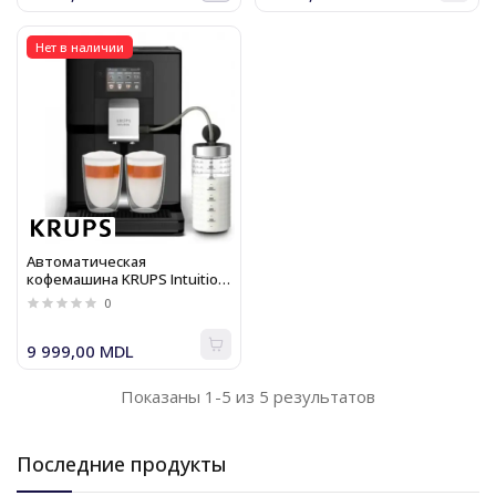
Нет в наличии
Автоматическая
кофемашина KRUPS Intuition
EA873810, 3л, 1450W, 15 bar,
0
черный
9 999,00 MDL
Показаны 1-5 из 5 результатов
Последние продукты