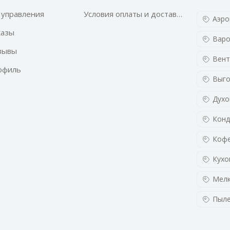
 управления
Условия оплаты и доставки
Аэро
казы
Варо
зывы
Вент
офиль
Выго
Духо
Конд
Кофе
Кухо
Мелк
Пыл