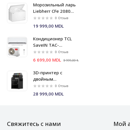
Морозильный ларь
Liebherr CFe 2080
Pure, 353 л,
0
Отзыв
FrostProtect
19 999,00 MDL
Кондиционер TCL
SaveIN TAC-
09CHSD/ZG11I Inverter
0
Отзыв
wi-fi
6 699,00 MDL
8 999,00 MDL
3D-принтер с
двойным
экструдером и
0
Отзыв
многоматериальной
28 999,00 MDL
системой AMS 2 Pro
Bambu Lab X2D
Combo
Свяжитесь с нами
Мой 