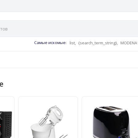
Самые искомые:
list,
{search_term_string},
MODENA1
fe