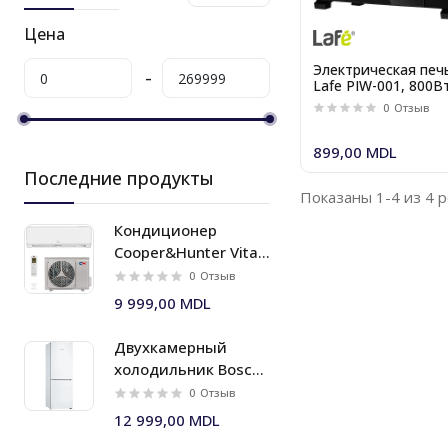
Цена
Электрическая печ
Lafe PIW-001, 800В
230 градусов, 10л,
0
Отзыв
Таймер, Черный
899,00 MDL
Последние продукты
Показаны 1-4 из 4 
Кондиционер
Cooper&Hunter Vital
Plus Inverter
0
Отзыв
9 999,00 MDL
Двухкамерный
холодильник Bosch
KGN33NWEB Серия I
0
Отзыв
2
12 999,00 MDL