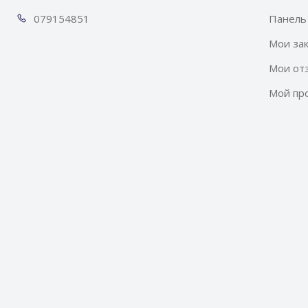
0791
54851
Панель
Мои за
Мои от
Мой пр