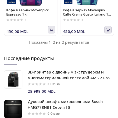
Кофе в зернах Movenpick
Кофе в зернах Movenpick
Espresso 1 кг
Caffe Crema Gusto Italiano 1
кг
0
0
450,00 MDL
450,00 MDL
Показаны 1-2 из 2 результатов
Последние продукты
3D-принтер с двойным экструдером и
многоматериальной системой AMS 2 Pro
Bambu Lab X2D Combo
0
Отзыв
28 999,00 MDL
Духовой шкаф c микроволнами Bosch
HMG778NB1 Серия I 8
0
Отзыв