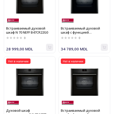
Встраиваемый духовой
Встраиваемый духовой
шкаф N 70 NEFF B47CR22G0
шкаф с функцией
добавления пара N 70 NEFF
0
0
B47VR22G0
28 999,00 MDL
34 789,00 MDL
Нет в наличии
Нет в наличии
Духовой шкаф
Встраиваемый духовой