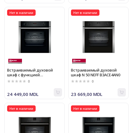
Нет в наличии
Нет в наличии
Встраиваемый духовой
Встраиваемый духовой
шкаф с функцией
шкаф N 50 NEFF B3ACE4AN0
добавления пара N 30 NEFF
0
0
B2AVG6AN0
24 449,00 MDL
23 669,00 MDL
Нет в наличии
Нет в наличии