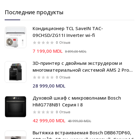
Последние продукты
Кондиционер TCL SaveIN TAC-
09CHSD/ZG11I Inverter wi-fi
0
Отзыв
7 199,00 MDL
8 899,00 MDL
3D-принтер с двойным экструдером и
многоматериальной системой AMS 2 Pro
Bambu Lab X2D Combo
0
Отзыв
28 999,00 MDL
Духовой шкаф c микроволнами Bosch
HMG778NB1 Серия I 8
0
Отзыв
42 999,00 MDL
48 999,00 MDL
Вытяжка встраиваемая Bosch DBB67DP60,