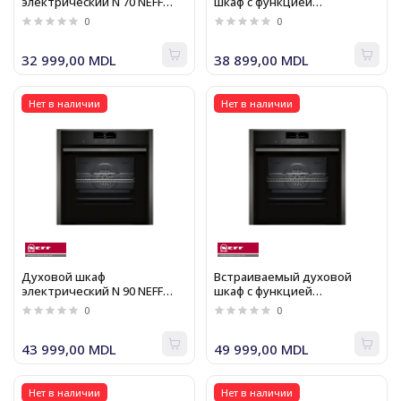
электрический N 70 NEFF
шкаф с функцией
B57CR22G0
добавления пара N 90 NEFF
0
0
B57VS22G0
32 999,00 MDL
38 899,00 MDL
Нет в наличии
Нет в наличии
Духовой шкаф
Встраиваемый духовой
электрический N 90 NEFF
шкаф с функцией
B58CT68G0
добавления пара N 90 NEFF
0
0
B58VT68G0
43 999,00 MDL
49 999,00 MDL
Нет в наличии
Нет в наличии