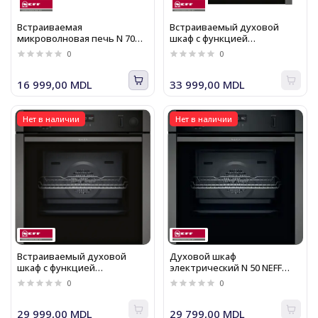
Встраиваемая
Встраиваемый духовой
микроволновая печь N 70
шкаф с функцией
NEFF C17WR00G0
добавления пара N 50 NEFF
0
0
B5AVM7AG0
16 999,00 MDL
33 999,00 MDL
Нет в наличии
Нет в наличии
Встраиваемый духовой
Духовой шкаф
шкаф с функцией
электрический N 50 NEFF
добавления пара N 50 NEFF
B5ACH7AG0
0
0
B4AVM4AG0
29 999,00 MDL
29 799,00 MDL