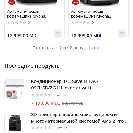
Автоматическая
Автоматическая
кофемашина Nivona
кофемашина Nivona
CafeRomatica 690 (NICR 690)
CafeRomatica 821 (NICR 821)
0
0
12 999,00 MDL
18 999,00 MDL
Показаны 1-2 из 2 результатов
Последние продукты
Кондиционер TCL SaveIN TAC-
09CHSD/ZG11I Inverter wi-fi
0
Отзыв
7 199,00 MDL
8 899,00 MDL
3D-принтер с двойным экструдером и
многоматериальной системой AMS 2 Pro
Bambu Lab X2D Combo
0
Отзыв