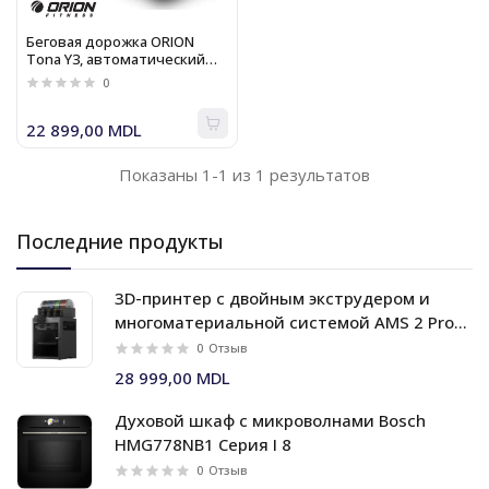
Беговая дорожка ORION
Tona Y3, автоматический
наклон, 18,8 км/ч, 150 кг
0
22 899,00 MDL
Показаны 1-1 из 1 результатов
Последние продукты
3D-принтер с двойным экструдером и
многоматериальной системой AMS 2 Pro
Bambu Lab X2D Combo
0
Отзыв
28 999,00 MDL
Духовой шкаф c микроволнами Bosch
HMG778NB1 Серия I 8
0
Отзыв