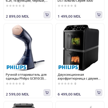
6.2л, 16 функций, черный,
DST5040/80 Серия 5000
Серия 3000
0
0
2 899,00 MDL
1 499,00 MDL
Ручной отпариватель для
Двухсекционная
одежды Philips GC810/20
аэрофритюрница с двумя
Серия 8000, 1600Вт
корзинами Philips Серия
0
0
4000 NA460/00,13 режимов,
10.0л, 2750Вт
2 599,00 MDL
6 499,00 MDL