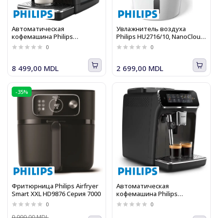
Автоматическая
Увлажнитель воздуха
кофемашина Philips
Philips HU2716/10, NanoCloud,
EP2330/10
3 скорости, Auto &amp;
0
0
Sleep, до 32 м²
8 499,00 MDL
2 699,00 MDL
-35%
Фритюрница Philips Airfryer
Автоматическая
Smart XXL HD9876 Серия 7000
кофемашина Philips
EP3324/40
0
0
9 999,00 MDL