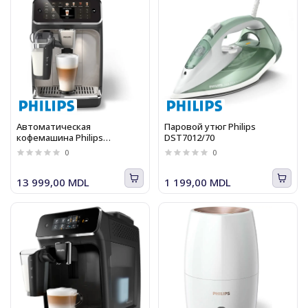
Автоматическая
Паровой утюг Philips
кофемашина Philips
DST7012/70
EP5547/90, 1,8 л, 1500 W, 15
0
0
бар, черный хром
13 999,00 MDL
1 199,00 MDL