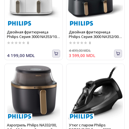
Двойная фритюрница
Двойная фритюрница
Philips Серия 3000 NA353/10,
Philips Серия 3000 NA352/00,
3.0кг, 9.0л, 2750Вт
3.0кг, 9.0л, 2750Вт
0
0
4 499,00 MDL
4 199,00 MDL
3 599,00 MDL
Аэрогриль Philips NA332/00,
Утюг с паром Philips