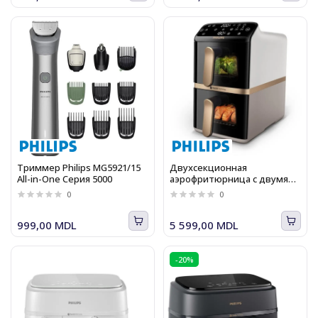
Триммер Philips MG5921/15
Двухсекционная
All-in-One Серия 5000
аэрофритюрница с двумя
корзинами Philips Серия
0
0
4000 NA462/80,13 режимов,
10.0л, 2750Вт
999,00 MDL
5 599,00 MDL
-20%