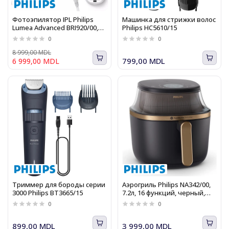
Фотоэпилятор IPL Philips
Машинка для стрижки волос
Lumea Advanced BRI920/00,
Philips HC5610/15
250000 impulsuri luminoase,
0
0
tehnologie SensoAdapt,
trimmer inclus
8 999,00 MDL
799,00 MDL
6 999,00 MDL
Триммер для бороды серии
Аэрогриль Philips NA342/00,
3000 Philips BT3665/15
7.2л, 16 функций, черный,
Серия 3000
0
0
899,00 MDL
3 999,00 MDL