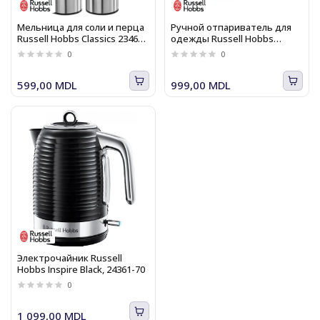
Мельница для соли и перца
Ручной отпариватель для
Russell Hobbs Classics 23460-
одежды Russell Hobbs
56
Steam Genie 2-в-1 28370-56
0
0
599,00 MDL
999,00 MDL
Электрочайник Russell
Hobbs Inspire Black, 24361-70
0
1 099,00 MDL