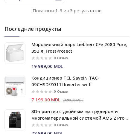
Показаны 1-3 из 3 результатов
Последние продукты
Морозильный ларь Liebherr CFe 2080 Pure,
353 л, FrostProtect
0
Отзыв
19 999,00 MDL
Кондиционер TCL SaveIN TAC-
09CHSD/ZG11I Inverter wi-fi
0
Отзыв
7 199,00 MDL
8 899,00 MDL
3D-принтер с двойным экструдером и
многоматериальной системой AMS 2 Pro
Bambu Lab X2D Combo
0
Отзыв
28 999,00 MDL