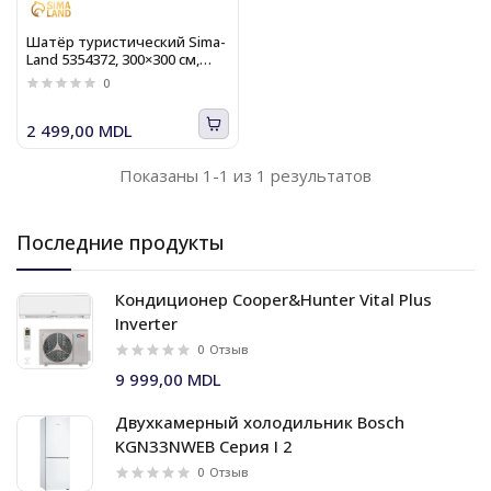
Шатёр туристический Sima-
Land 5354372, 300×300 см,
открытый, белый
0
2 499,00 MDL
Показаны 1-1 из 1 результатов
Последние продукты
Кондиционер Cooper&Hunter Vital Plus
Inverter
0
Отзыв
9 999,00 MDL
Двухкамерный холодильник Bosch
KGN33NWEB Серия I 2
0
Отзыв