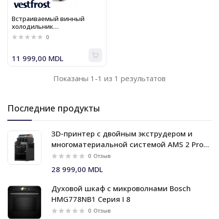
Встраиваемый винный
холодильник
под столешницу Vestfrost
0
WFG 18
11 999,00 MDL
Показаны 1-1 из 1 результатов
Последние продукты
3D-принтер с двойным экструдером и
многоматериальной системой AMS 2 Pro
Bambu Lab X2D Combo
0
Отзыв
28 999,00 MDL
Духовой шкаф c микроволнами Bosch
HMG778NB1 Серия I 8
0
Отзыв