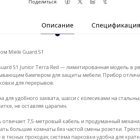
Поделиться:
Описание
Спецификаци
ом Miele Guard S1
Guard S1 Junior Terra Red — лимитированная модель в
сывающим бампером для защиты мебели. Прибор отлич
ковки для перерывов.
а для удобного захвата, шасси с колесиками на стальн
литке, не оставляя царапин.
 отвечает 7,5-метровый кабель и продуманный механизм
ать большие комнаты без частой смены розетки. Трёх
в тесных проходах; система парковки удобна для кра