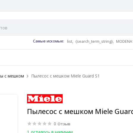
Самые искомые:
list,
{search_term_string},
MODENA1
ы с мешком
Пылесос с мешком Miele Guard S1
Пылесос с мешком Miele Guar
0
Отзыв
1 осталось в наличии