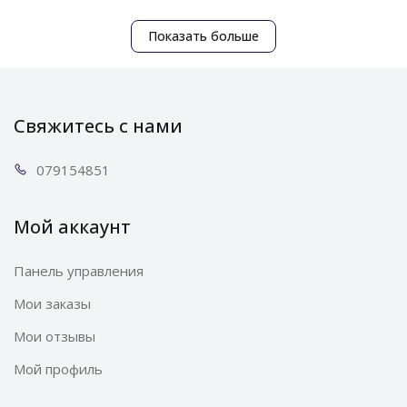
достаточно один раз провести щёткой.
Показать больше
Ручка с подвижным креплением всасывающего шланга
обеспечивает больше комфорта при использовании и снимает
Свяжитесь с нами
нагрузку с запястья. Прорезиненные колёсики модели
поворачиваются на 360 градусов и оснащены
0791
54851
амортизаторами. Они плавно передвигаются по любой
Мой аккаунт
поверхности, прочны и долговечны.
Панель управления
Мои заказы
Мои отзывы
Мой профиль