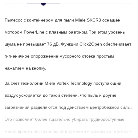
Пылесос с контейнером для пыли Miele SKCR3 оснащён
мотором PowerLine с плавным разгоном.
При этом уровень
шума не превышает 76 дБ. Функции Click2Open обеспечивает
гигиеничное опорожнение мусорного отсека простым
нажатием на кнопку.
За счёт технологии Miele Vortex Technology поступающий
воздух ускоряется до такой степени, что пыль и другие
загрязнения разделяются под действием центробежной силы.
Это позволяет более тщательно убирать труднодоступные
места вроде пространства под тумбами и комодами, в углах –