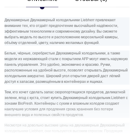
Двухкамерные Двухкамерный холодильники Liebherr привлекают
внимание тех, кто отдаёт предпочтение высочайшей надёжности,
эффективным технологиям и современному дизайну. Вы сможете
выбрать модель по высоте и расположению морозильной камеры,
объёму отделений, цвету, наличию желаемых функций.
Белые, чёрные, серебристые Двухкамерный холодильники, а также
модели из нержавеющей стали с покрытием AFP могут иметь наружную
панель управления. Это удобно, экономично и красиво. Ручки,
расположенные на удобной высоте, позволят открывать Двухкамерный
холодильник аккуратно. Широкий угол открытия дверей даст лёгкий
доступ к запасам, размещённым в контейнерах и ящиках.
Тем, кто хочет сделать запас скоропортящихся продуктов, деликатной
зелени, ягод с куста, стоит купить Двухкамерный холодильник Liebherr с
зонами BioFresh. Контейнеры с сухим и влажным холодом создают
наилучшие условия для продления срока хранения без потери
внешнего вида и полезных свойств продуктов.
Несмотря на довольно высокие цены на двухкамерные Двухкамерный
холодильники Liebherr, они пользуются высоким спросом. Продукция