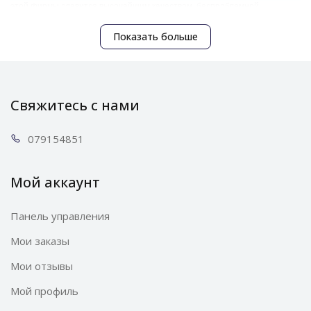
этой фирмы славится высочайшим качеством, беспроблемной
эксплуатацией и замечательными возможностями по сохранению
первой свежести продуктов.
Показать больше
Свяжитесь с нами
0791
54851
Мой аккаунт
Панель управления
Мои заказы
Мои отзывы
Мой профиль