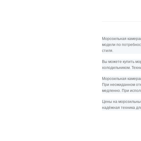
Морозильная камераи
модели по потребнос
стиля.
Вы можете купить мо
холодильником. Техн
Морозильная камераи
При неожиданном отк
медленно. При испол
Цены на морозильные
надёжная техника для