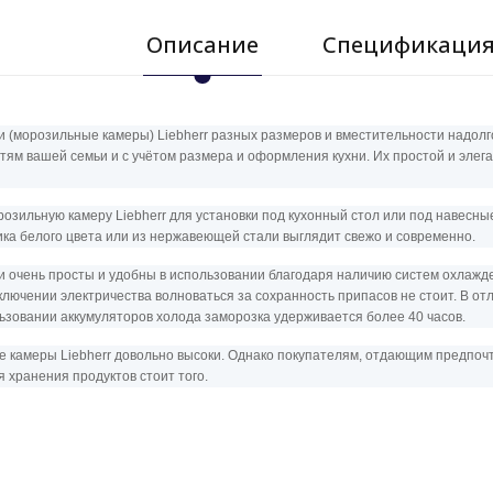
Описание
Спецификаци
 (морозильные камеры) Liebherr разных размеров и вместительности надолг
тям вашей семьи и с учётом размера и оформления кухни. Их простой и элег
розильную камеру Liebherr для установки под кухонный стол или под навесн
ика белого цвета или из нержавеющей стали выглядит свежо и современно.
 очень просты и удобны в использовании благодаря наличию систем охлажде
лючении электричества волноваться за сохранность припасов не стоит. В о
ьзовании аккумуляторов холода заморозка удерживается более 40 часов.
 камеры Liebherr довольно высоки. Однако покупателям, отдающим предпочтен
 хранения продуктов стоит того.