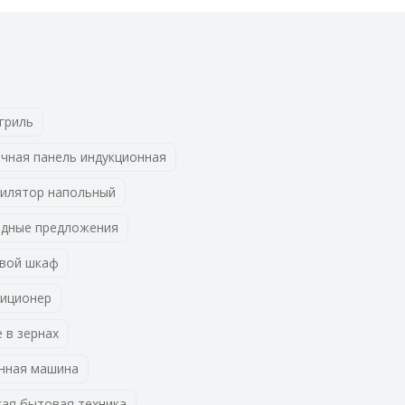
гриль
чная панель индукционная
илятор напольный
дные предложения
вой шкаф
иционер
 в зернах
нная машина
ая бытовая техника