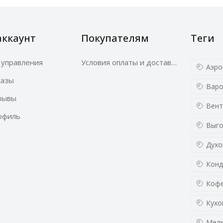
аккаунт
Покупателям
Теги
 управления
Условия оплаты и доставки
Аэро
казы
Варо
зывы
Вент
офиль
Выго
Духо
Конд
Кофе
Кухо
Мелк