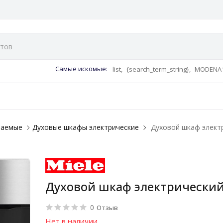
Самые искомые:
list,
{search_term_string},
MODENA1
ваемые
Духовые шкафы электрические
Духовой шкаф электр
Духовой шкаф электрический 
0
Отзыв
Нет в наличии