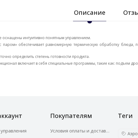
Описание
Отзы
e оснащены интуитивно понятным управлением.
с паром» обеспечивает равномерную термическую обработку блюда, п
.
точно определить степень готовности продукта.
ционал включает в себя специальные программы, такие как: подъем дрож
аккаунт
Покупателям
Теги
 управления
Условия оплаты и доставки
Аэро