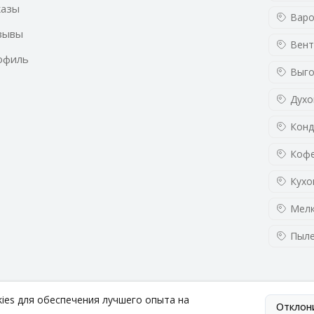
казы
Варо
зывы
Вент
офиль
Выго
Духо
Конд
Кофе
Кухо
Мелк
Пыл
kies для обеспечения лучшего опыта на
Отклон