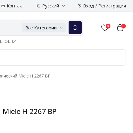
Русский
Контакт
Вход / Регистрация
0
0
Все Категории
,
C4,
D1
ический Miele H 2267 BP
Miele H 2267 BP