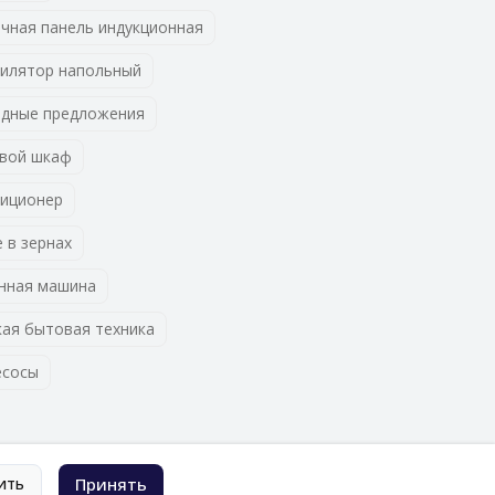
чная панель индукционная
илятор напольный
дные предложения
вой шкаф
иционер
 в зернах
нная машина
ая бытовая техника
есосы
ить
Принять