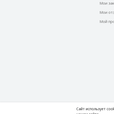
Мои за
Мои от
Мой пр
Сайт использует coo
Copyright ©
Technodom
2026. All rights reserved.