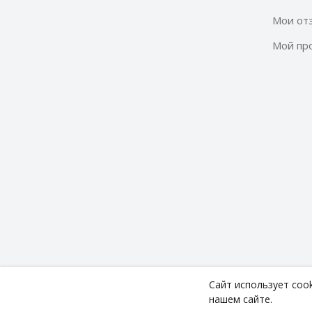
Мои от
Мой пр
Сайт использует coo
Copyright ©
Technodom
2026. All rights reserved.
нашем сайте.