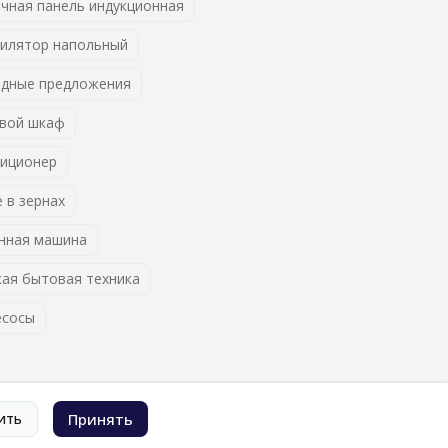
чная панель индукционная
илятор напольный
дные предложения
вой шкаф
иционер
 в зернах
нная машина
ая бытовая техника
есосы
ить
Принять