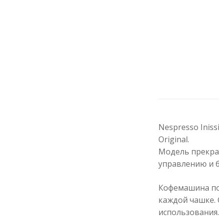
Nespresso Inis
Original.
Модель прекра
управлению и б
Кофемашина по
каждой чашке.
использования