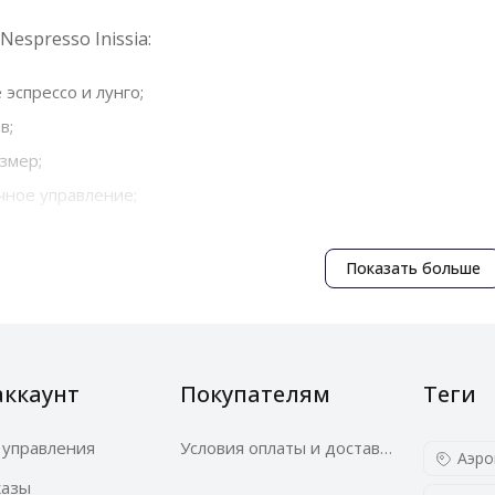
espresso Inissia:
эспрессо и лунго;
в;
змер;
чное управление;
ременный дизайн;
с капсулами Nespresso Original.
Показать больше
ia
– отличный выбор для тех, кто хочет быстро и удобн
 ванильный
 капсулы Nespresso Original.
аккаунт
Покупателям
Теги
 управления
Условия оплаты и доставки
Аэро
казы