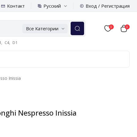
Русский
Контакт
Вход / Регистрация
0
0
Все Категории
,
C4,
D1
so Inissia
hi Nespresso Inissia