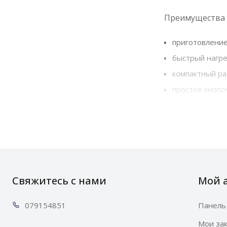
Преимущества N
приготовление 
быстрый нагре
компактный ра
простое кнопо
стильный сов
совместимость 
Nespresso Iniss
Цвет: черный.
Совместимость:
Свяжитесь с нами
Мой 
0791
54851
Панель
Мои за