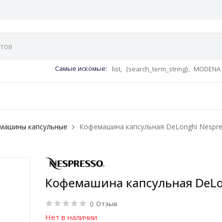
Самые искомые:
list,
{search_term_string},
MODENA1
машины капсульные
Кофемашина капсульная DeLonghi Nespres
Кофемашина капсульная DeLong
0
Отзыв
Нет в наличии