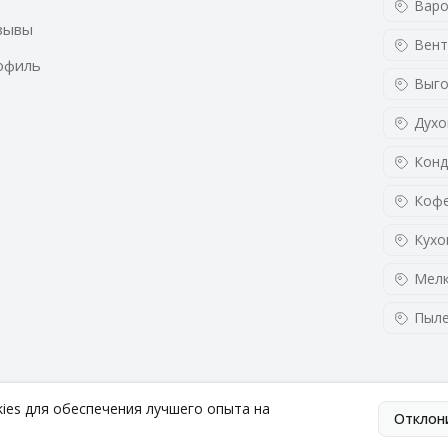
Варо
зывы
Вент
офиль
Выго
Духо
Конд
Кофе
Кухо
Мелк
Пыл
kies для обеспечения лучшего опыта на
Отклон