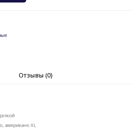
ные
я
Отзывы (0)
делкой
о, американо XL