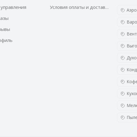
 управления
Условия оплаты и доставки
Аэро
казы
Варо
зывы
Вент
офиль
Выго
Духо
Конд
Кофе
Кухо
Мелк
Пыл