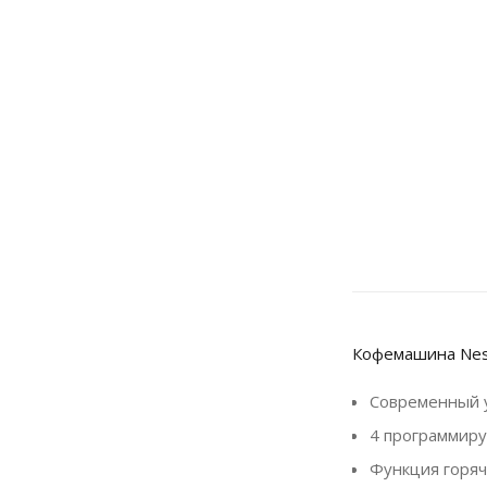
Кофемашина Nesp
Современный у
4 программиру
Функция горяч