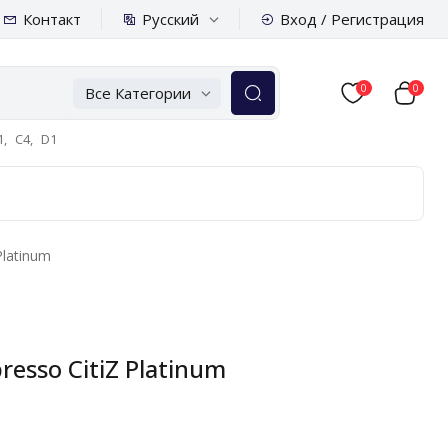
Русский
Контакт
Вход / Регистрация
0
0
Все Категории
,
C4,
D1
latinum
sso CitiZ Platinum