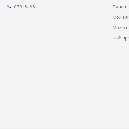
0791
54851
Панель
Мои за
Мои от
Мой пр