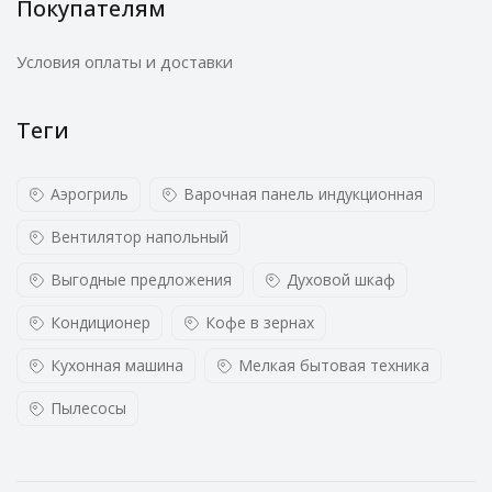
Покупателям
обеспечивают безупречно низкий уровень
Условия оплаты и доставки
шума во время работы. Большинство
моделей оснащены долговечным
Теги
инверторным двигателем и более
надежным никелированным нагревателем.
Аэрогриль
Варочная панель индукционная
Вентилятор напольный
Выгодные предложения
Духовой шкаф
Кондиционер
Кофе в зернах
Кухонная машина
Мелкая бытовая техника
Пылесосы