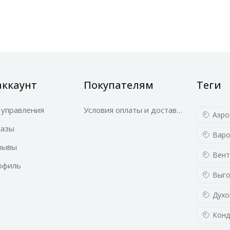
аккаунт
Покупателям
Теги
 управления
Условия оплаты и доставки
Аэро
казы
Варо
зывы
Вент
офиль
Выго
Духо
Конд