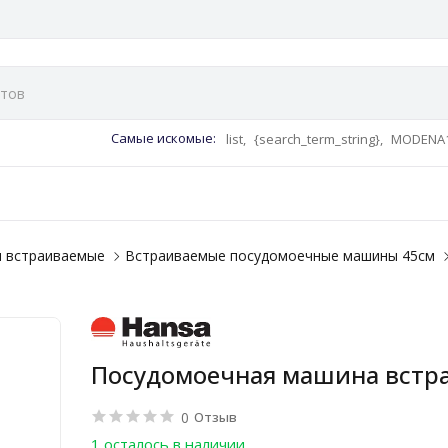
Самые искомые:
list,
{search_term_string},
MODENA1
 встраиваемые
Встраиваемые посудомоечные машины 45см
Посудомоечная машина встра
0
Отзыв
1 осталось в наличии