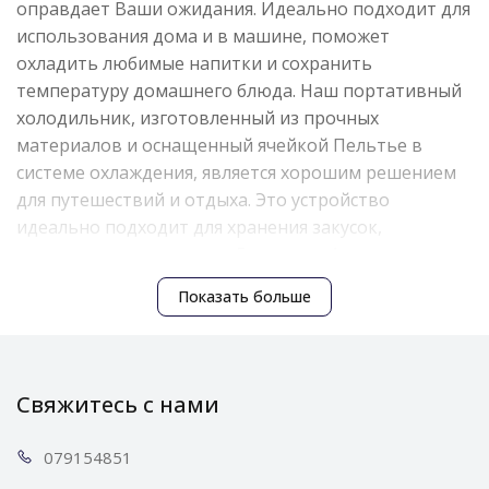
оправдает Ваши ожидания. Идеально подходит для
использования дома и в машине, поможет
охладить любимые напитки и сохранить
температуру домашнего блюда. Наш портативный
холодильник, изготовленный из прочных
материалов и оснащенный ячейкой Пельтье в
системе охлаждения, является хорошим решением
для путешествий и отдыха. Это устройство
идеально подходит для хранения закусок,
косметики или лекарств. Емкость в 4 литра
позволяет разместить банки, бутылки, банки и
Показать больше
контейнеры с продуктами разного размера. Полка
и мини-корзина на двери облегчат организацию
мелких продуктов.
Свяжитесь с нами
0791
54851