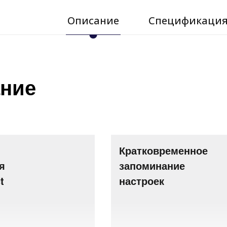
Описание
Спецификаци
ние
Кратковременное
я
запоминание
t
настроек