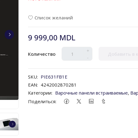
Список желаний
9 999,00 MDL
+
Количество
Добавить в 
-
SKU:
PIE631FB1E
EAN:
4242002870281
Категории:
Варочные панели встраиваемые
,
Ва
Поделиться: