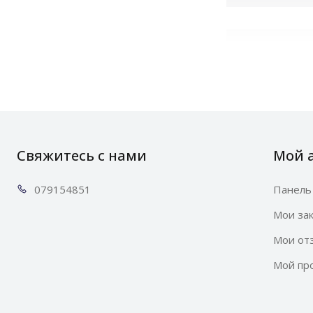
Таймер
отключен
Свяжитесь с нами
Мой 
0791
54851
Панель
Функция
Мои за
«Блокиров
Мои от
детей»
Мой пр