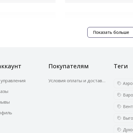
Современный
ия
индукционный
Показать больше
нагрев
аккаунт
Покупателям
Теги
 управления
Условия оплаты и доставки
Аэро
Информационный
казы
Варо
ка от
дисплей
зывы
Вент
офиль
Выго
Духо