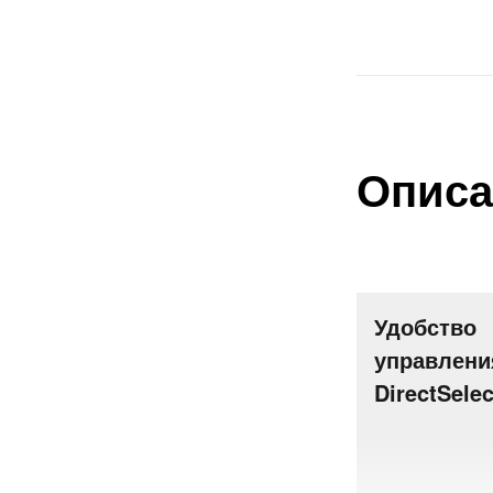
Описа
Удобство
управлени
DirectSelec