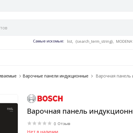
Самые искомые:
list,
{search_term_string},
MODENA1
аиваемые
Варочные панели индукционные
Варочная панель 
Варочная панель индукционна
0
Отзыв
Нет в наличии