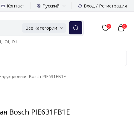
Русский
Контакт
Вход / Регистрация
0
0
Все Категории
,
C4,
D1
индукционная Bosch PIE631FB1E
я Bosch PIE631FB1E