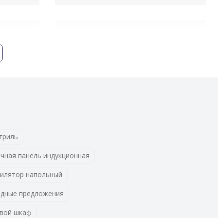
Передний
скошенный край
гриль
чная панель индукционная
илятор напольный
дные предложения
вой шкаф