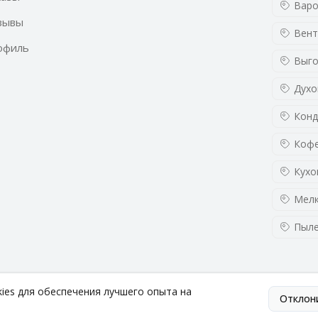
Варо
зывы
Вент
офиль
Выго
Духо
Конд
Кофе
Кухо
Мелк
Пыл
kies для обеспечения лучшего опыта на
Отклон