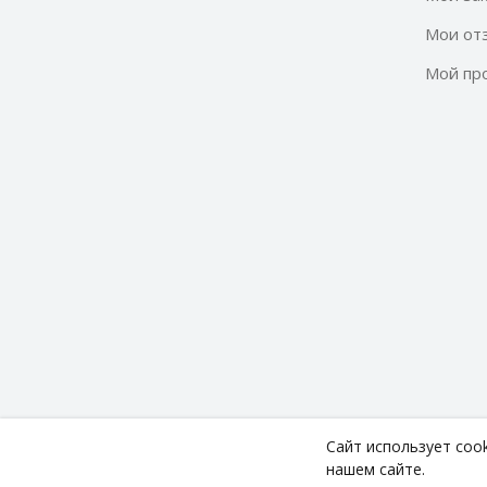
Мои от
Мой пр
Сайт использует coo
Copyright ©
Technodom
2026. All rights reserved.
нашем сайте.