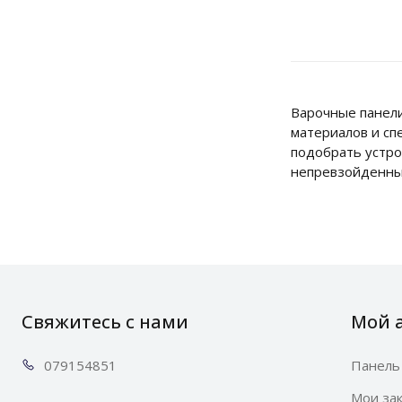
Варочные панели
материалов и сп
подобрать устро
непревзойденным
Свяжитесь с нами
Мой 
0791
54851
Панель
Мои за