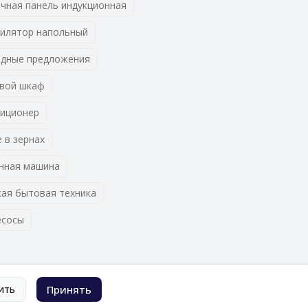
чная панель индукционная
илятор напольный
дные предложения
вой шкаф
иционер
 в зернах
нная машина
ая бытовая техника
есосы
ить
Принять