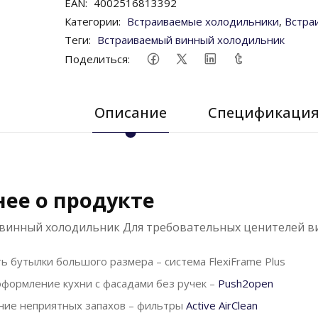
EAN:
4002516813392
Категории:
Встраиваемые холодильники
,
Встра
Теги:
Встраиваемый винный холодильник
Поделиться:
Описание
Спецификаци
ее о продукте
инный холодильник Для требовательных ценителей вина
ь бутылки большого размера – система FlexiFrame Plus
формление кухни с фасадами без ручек –
Push2open
ие неприятных запахов – фильтры
Active AirClean