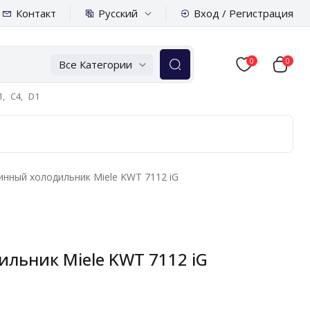
Русский
Контакт
Вход / Регистрация
0
0
Все Категории
,
C4,
D1
нный холодильник Miele KWT 7112 iG
льник Miele KWT 7112 iG