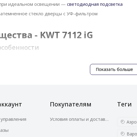
 при идеальном освещении —
светодиодная подсветка
затемненное стекло дверцы с УФ-фильтром
ества - KWT 7112 iG
особенности
Показать больше
рные зоны
ратурных зон в одном приборе
й подход: можно хранить несколько видов вин, требу
аккаунт
Покупателям
Теги
 управления
Условия оплаты и доставки
Аэро
казы
Frame Plus
Варо