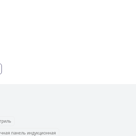
ющих различных температур хранения.
гриль
чная панель индукционная