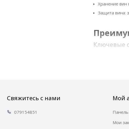
Хранение вин
Защита вина: 
Преимущ
Ключевые 
Температу
Несколько темпе
Индивидуальны
Свяжитесь с нами
Мой 
0791
54851
Панель
Мои за
Полки Flexi