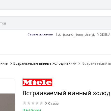
Самые искомые:
list,
{search_term_string},
MODENA1
ьники
Встраиваемые винные холодильники
Встраиваемый ви
Встраиваемый винный холоди
0
Отзыв
В наличии