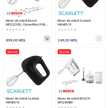
Mixer de mână Bosch
Mixer de mână Scarlett
MFQ2210D, CleverMixx FUN
HM40S19
375 W alb / turcoaz
0
0
899,00 MDL
249,00 MDL
Epuizat
Epuizat
Mixer de mână Scarlett
Mixer de mână BOSCH
HM40S16
MFQ36480
0
0