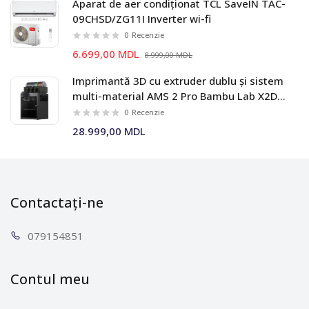
Aparat de aer condiționat TCL SaveIN TAC-
09CHSD/ZG11I Inverter wi-fi
0
Recenzie
6.699,00 MDL
8.999,00 MDL
Imprimantă 3D cu extruder dublu și sistem
multi-material AMS 2 Pro Bambu Lab X2D
Combo
0
Recenzie
28.999,00 MDL
Contactați-ne
0791
54851
Contul meu