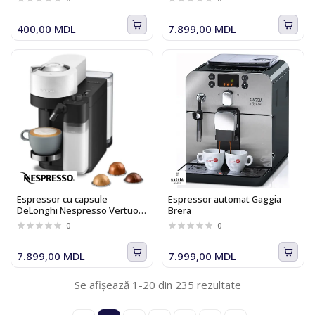
400,00 MDL
7.899,00 MDL
Espressor cu capsule
Espressor automat Gaggia
DeLonghi Nespresso Vertuo
Brera
Lattissima ENV300.W
0
0
7.899,00 MDL
7.999,00 MDL
Se afișează 1-20 din 235 rezultate