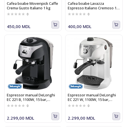
Cafea boabe Movenpick Caffe
Cafea boabe Lavazza
Crema Gusto Italiano 1 kg
Espresso Italiano Cremoso 1
Kg
0
0
450,00 MDL
400,00 MDL
Espressor manual DeLonghi
Espressor manual DeLonghi
EC 221 B, 1100W, 15 bar,
EC 221 W, 1100W, 15 bar,
sistem Cappuccino, negru-
sistem Cappuccino, alb-
0
0
argintiu
argintiu
2.299,00 MDL
2.299,00 MDL