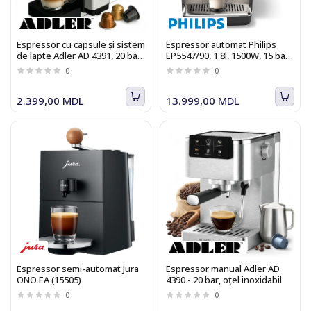
Espressor cu capsule și sistem
Espressor automat Philips
de lapte Adler AD 4391, 20 bar,
EP5547/90, 1.8l, 1500W, 15 bar,
compatibil cu 8 tipuri de
negru crom
0
0
capsule
2.399,00 MDL
13.999,00 MDL
Espressor semi-automat Jura
Espressor manual Adler AD
ONO EA (15505)
4390 - 20 bar, oţel inoxidabil
0
0