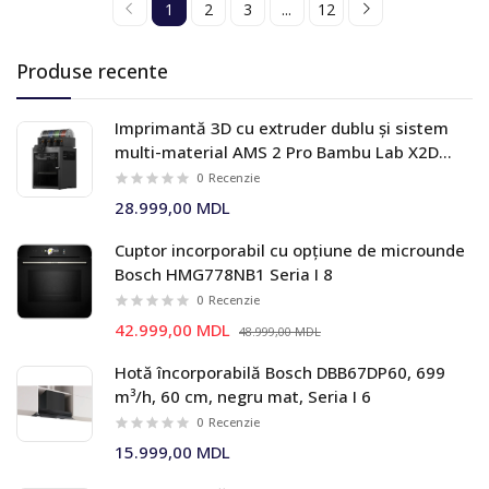
1
2
3
...
12
Produse recente
Imprimantă 3D cu extruder dublu și sistem
multi-material AMS 2 Pro Bambu Lab X2D
Combo
0
Recenzie
28.999,00 MDL
Cuptor incorporabil cu opțiune de microunde
Bosch HMG778NB1 Seria I 8
0
Recenzie
42.999,00 MDL
48.999,00 MDL
Hotă încorporabilă Bosch DBB67DP60, 699
m³/h, 60 cm, negru mat, Seria I 6
0
Recenzie
15.999,00 MDL