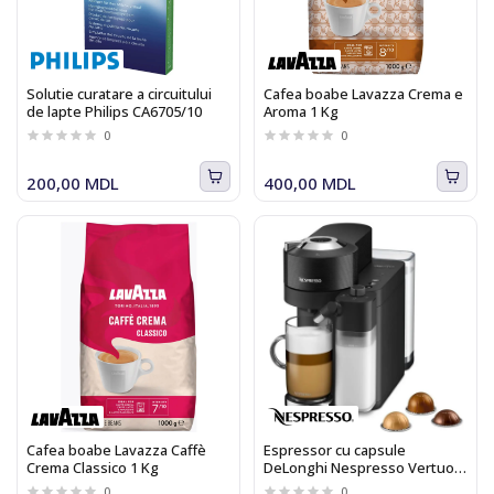
Solutie curatare a circuitului
Cafea boabe Lavazza Crema e
de lapte Philips CA6705/10
Aroma 1 Kg
0
0
200,00 MDL
400,00 MDL
Cafea boabe Lavazza Caffè
Espressor cu capsule
Crema Classico 1 Kg
DeLonghi Nespresso Vertuo
Lattissima ENV300.B
0
0