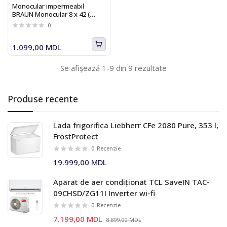
Monocular impermeabil
BRAUN Monocular 8 x 42 (
20141 )
0
1.099,00 MDL
Se afișează 1-9 din 9 rezultate
Produse recente
Lada frigorifica Liebherr CFe 2080 Pure, 353 l,
FrostProtect
0
Recenzie
19.999,00 MDL
Aparat de aer condiționat TCL SaveIN TAC-
09CHSD/ZG11I Inverter wi-fi
0
Recenzie
7.199,00 MDL
8.899,00 MDL