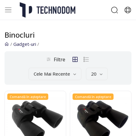
Binocluri
/
Gadget-uri
/
Filtre
Cele Mai Recente
20
Comandă în așteptare
Comandă în așteptare