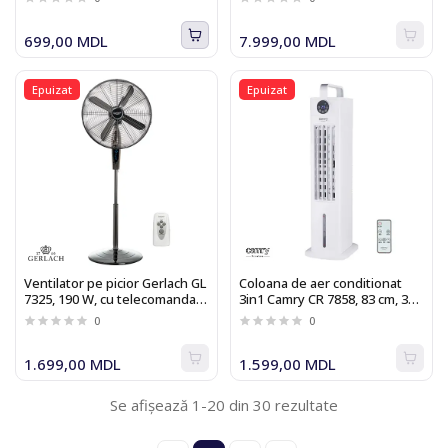
699,00 MDL
7.999,00 MDL
Epuizat
Epuizat
Ventilator pe picior Gerlach GL
Coloana de aer conditionat
7325, 190 W, cu telecomanda,
3in1 Camry CR 7858, 83 cm, 320
temporizator
W, Telecomanda, Timer
0
0
1.699,00 MDL
1.599,00 MDL
Se afișează 1-20 din 30 rezultate