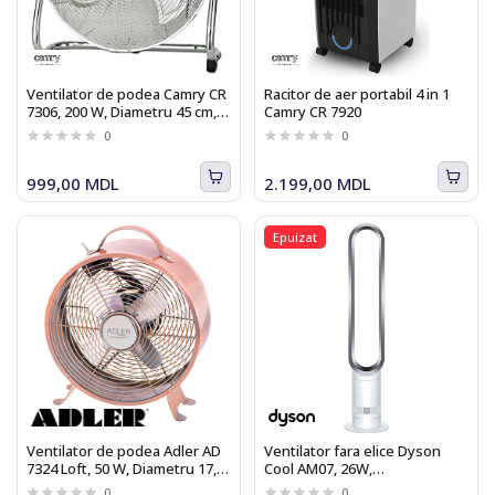
Ventilator de podea Camry CR
Racitor de aer portabil 4 in 1
7306, 200 W, Diametru 45 cm, 3
Camry CR 7920
trepte de viteza
0
0
999,00 MDL
2.199,00 MDL
Epuizat
Ventilator de podea Adler AD
Ventilator fara elice Dyson
7324 Loft, 50 W, Diametru 17,5
Cool AM07, 26W,
cm, 2 trepte de viteza
Telecomanda, 10 trepte
0
0