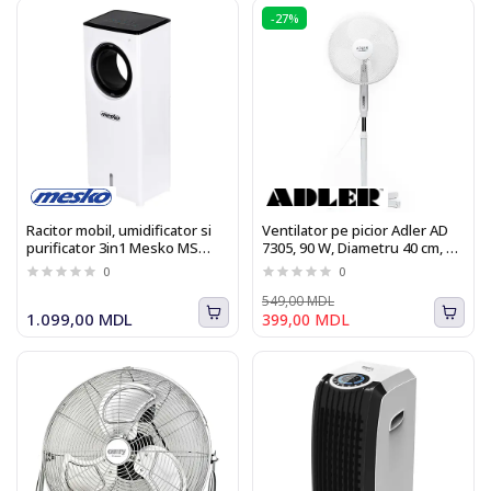
-27%
Racitor mobil, umidificator si
Ventilator pe picior Adler AD
purificator 3in1 Mesko MS
7305, 90 W, Diametru 40 cm, 3
7856, 120W, Telecomanda,
trepte de viteza, functie de
0
0
Timer
oscilare
549,00 MDL
1.099,00 MDL
399,00 MDL