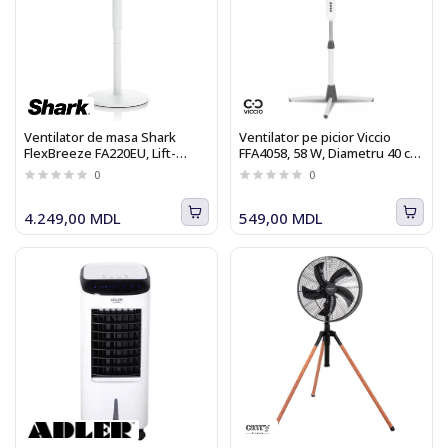
Ventilator de masa Shark
Ventilator pe picior Viccio
FlexBreeze FA220EU, Lift-
FFA4058, 58 W, Diametru 40 cm,
Away, 5 trepte de viteza,
3 trepte de viteza, functie de
0
0
functie de oscilare,
oscilare
acumulator
4.249,00 MDL
549,00 MDL