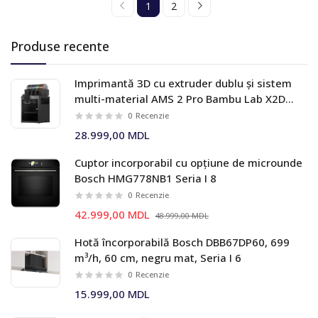
1
2
Produse recente
Imprimantă 3D cu extruder dublu și sistem
multi-material AMS 2 Pro Bambu Lab X2D
Combo
0
Recenzie
28.999,00 MDL
Cuptor incorporabil cu opțiune de microunde
Bosch HMG778NB1 Seria I 8
0
Recenzie
42.999,00 MDL
48.999,00 MDL
Hotă încorporabilă Bosch DBB67DP60, 699
m³/h, 60 cm, negru mat, Seria I 6
0
Recenzie
15.999,00 MDL