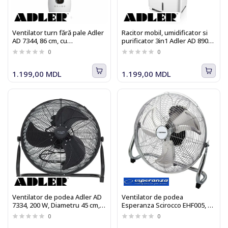
Ventilator turn fără pale Adler
Racitor mobil, umidificator si
AD 7344, 86 cm, cu
purificator 3in1 Adler AD 8900,
telecomandă, oscilație 60°, 3
80W, Telecomanda, Timer
0
0
viteze, 3 moduri, temporizator
1.199,00 MDL
1.199,00 MDL
Ventilator de podea Adler AD
Ventilator de podea
7334, 200 W, Diametru 45 cm, 3
Esperanza Scirocco EHF005, 50
trepte de viteza
W, Diametru 40 cm, 3 trepte de
0
0
viteza