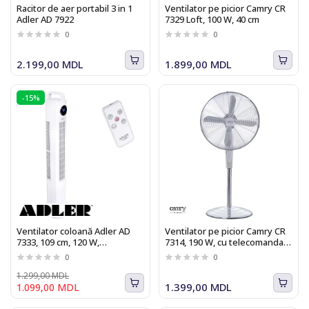
Racitor de aer portabil 3 in 1
Ventilator pe picior Camry CR
Adler AD 7922
7329 Loft, 100 W, 40 cm
0
0
2.199,00 MDL
1.899,00 MDL
-15%
Ventilator coloană Adler AD
Ventilator pe picior Camry CR
7333, 109 cm, 120 W,
7314, 190 W, cu telecomanda,
Telecomanda, Timer
temporizator
0
0
1.299,00 MDL
1.399,00 MDL
1.099,00 MDL