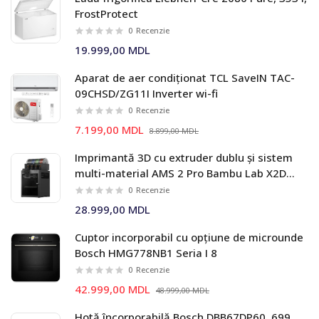
FrostProtect
0
Recenzie
19.999,00 MDL
Aparat de aer condiționat TCL SaveIN TAC-
09CHSD/ZG11I Inverter wi-fi
0
Recenzie
7.199,00 MDL
8.899,00 MDL
Imprimantă 3D cu extruder dublu și sistem
multi-material AMS 2 Pro Bambu Lab X2D
Combo
0
Recenzie
28.999,00 MDL
Cuptor incorporabil cu opțiune de microunde
Bosch HMG778NB1 Seria I 8
0
Recenzie
42.999,00 MDL
48.999,00 MDL
Hotă încorporabilă Bosch DBB67DP60, 699