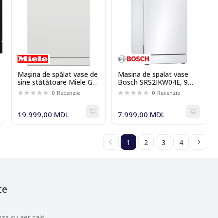
Mașina de spălat vase de
Masina de spalat vase
sine stătătoare Miele G
Bosch SRS2IKW04E, 9
5022 SC Selection
seturi, nr programe 6, 45
0
Recenzie
0
Recenzie
cm, A+, Alb
19.999,00 MDL
7.999,00 MDL
1
2
3
4
te
uza cu aer cald