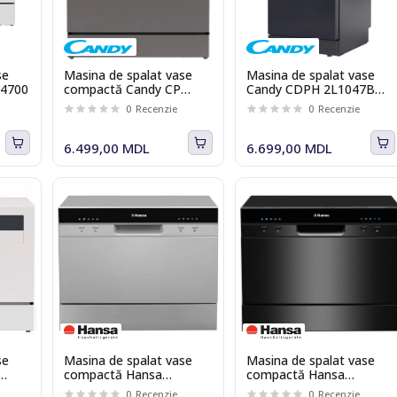
se
Masina de spalat vase
Masina de spalat vase
24700
compactă Candy CP
Candy CDPH 2L1047B
8F9FFA
Brava, 10 seturi, 5
0
Recenzie
0
Recenzie
programe, 45 cm, Clasa
E, negru
6.499,00 MDL
6.699,00 MDL
se
Masina de spalat vase
Masina de spalat vase
compactă Hansa
compactă Hansa
ZWM556SH
ZWM556BH
0
Recenzie
0
Recenzie