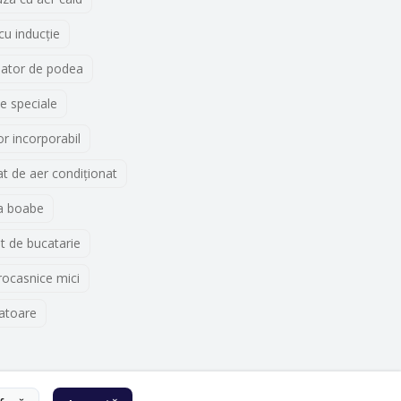
 cu inducţie
lator de podea
e speciale
r incorporabil
t de aer condiționat
a boabe
t de bucatarie
rocasnice mici
atoare