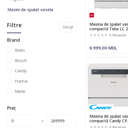
Masini de spalat vesela
Aspiratoare
Filtre
Masina de spalat va
Șterge
compactă Teka LC 
Cuptoare cu microunde
0
Recenzie
Brand
Air Dresser pentru ingrijirea
6.999,00 MDL
hainelor
Beko
Mașini de spălat vase 60 cm
Bosch
Mașini de spălat vase 45cm
Candy
Mașini de spălat vase compacte
Hansa
Miele
Siemens
Preț
Teka
Masina de spalat va
compactă Candy CP
Whirlpool
6E51LW
0
Recenzie