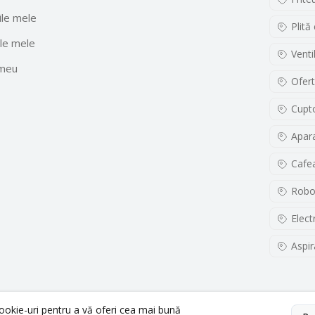
le mele
Plită
le mele
Venti
 meu
Ofert
Cupto
Apara
Cafe
Robo
Elect
Aspir
cookie-uri pentru a vă oferi cea mai bună