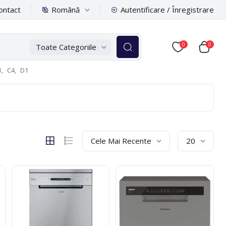
Română
ontact
Autentificare / Înregistrare
0
0
Toate Categoriile
,
C4,
D1
Cele Mai Recente
20