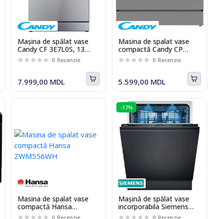
Mașina de spălat vase
Masina de spalat vase
Candy CF 3E7L0S, 13
compactă Candy CP
seturi, 5 programe, 60
6E51LS
0
Recenzie
0
Recenzie
cm, Clasa E, argintiu
7.999,00 MDL
5.599,00 MDL
-17%
Masina de spalat vase
Mașină de spălat vase
compactă Hansa
incorporabila Siemens
ZWM556WH
SN95EX12CE iQ500, 14
0
Recenzie
0
Recenzie