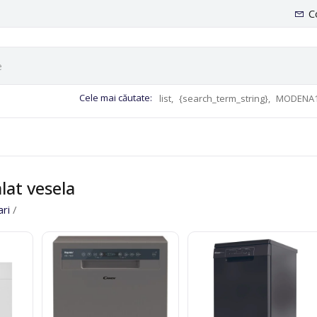
C
Cele mai căutate:
list,
{search_term_string},
MODENA1
lat vesela
ari
/