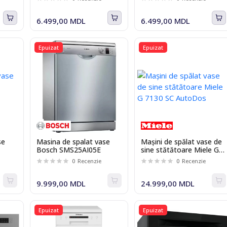
6.499,00 MDL
6.499,00 MDL
Epuizat
Epuizat
se
Masina de spalat vase
Mașini de spălat vase de
Bosch SMS25AI05E
sine stătătoare Miele G
7130 SC AutoDos
0
Recenzie
0
Recenzie
9.999,00 MDL
24.999,00 MDL
Epuizat
Epuizat