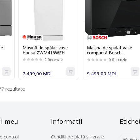
se
Maşină de spălat vase
Masina de spalat vase
Hansa ZWM416WEH
compactă Bosch
SKS51E36EU
0
Recenzie
0
Recenzie
7.499,00 MDL
9.499,00 MDL
77 rezultate
ul meu
Informatii
Etiche
e control
Condiții de plată și livrare
Frite