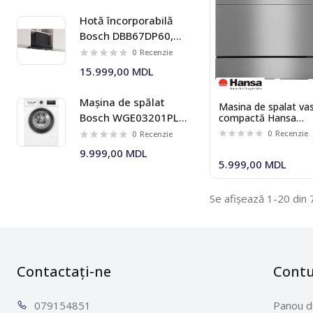
Hotă încorporabilă
Bosch DBB67DP60,
699 m³/h, 60 cm,
0
Recenzie
negru mat, Seria I 6
15.999,00 MDL
Mașina de spălat
Masina de spalat va
Bosch WGE03201PL 8
compactă Hansa
ZWM536SH
kg 1200 rpm Seria I 4
0
Recenzie
0
Recenzie
9.999,00 MDL
5.999,00 MDL
Se afișează 1-20 din 
Contactați-ne
Cont
0791
54851
Panou d