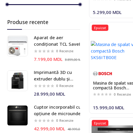
5.299,00 MDL
Produse recente
Epuizat
Aparat de aer
condiționat TCL SaveIN
TAC-09CHSD/ZG11I
0
Recenzie
Inverter wi-fi
7.199,00 MDL
8.899,00 MDL
Imprimantă 3D cu
extruder dublu și
Masina de spalat va
sistem multi-material
0
Recenzie
compactă Bosch
AMS 2 Pro Bambu Lab
SKS6ITB00E
28.999,00 MDL
0
Recenzie
X2D Combo
Cuptor incorporabil cu
15.999,00 MDL
opțiune de microunde
Bosch HMG778NB1 Seria I
0
Recenzie
Epuizat
8
42.999,00 MDL
48.999,00 MDL