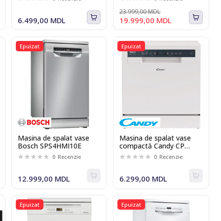
seturi, 8 programe,
VarioSpeedPlus, Home
23.999,00 MDL
Connect, 60 cm
6.499,00 MDL
19.999,00 MDL
Epuizat
Epuizat
Masina de spalat vase
Masina de spalat vase
Bosch SPS4HMI10E
compactă Candy CP
8F9FFW
0
Recenzie
0
Recenzie
12.999,00 MDL
6.299,00 MDL
Epuizat
Epuizat