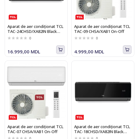
Aparat de aer condiționat TCL
Aparat de aer condiționat TCL
TAC-24CHSD/XA82IN Black
TAC-09 CHSA/XAB1 On-Off
Inverter R32 Wi-Fi Ready
0
0
16.999,00 MDL
4.999,00 MDL
Aparat de aer condiționat TCL
Aparat de aer condiționat TCL
TAC-07 CHSA/XAB1 On-Off
TAC-18CHSD/XA82IN Black
Inverter R32 Wi-Fi Ready
0
0