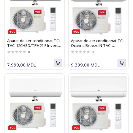
Aparat de aer condiționat TCL
Aparat de aer condiționat TCL
TAC-12CHSD/TPH21IF Inverter
Ocarina BreezeIN TAC-
R32 WI-FI BreezeIN 2.0
12CHSD/UG11V3AHB Heat
0
0
Pump Inverter WI-FI
7.999,00 MDL
9.399,00 MDL