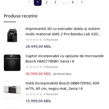
1
2
3
...
6
Produse recente
Imprimantă 3D cu extruder dublu și sistem
multi-material AMS 2 Pro Bambu Lab X2D
Combo
0
Recenzie
28.999,00 MDL
Cuptor incorporabil cu opțiune de microunde
Bosch HMG778NB1 Seria I 8
0
Recenzie
42.999,00 MDL
48.999,00 MDL
Hotă încorporabilă Bosch DBB67DP60, 699
m³/h, 60 cm, negru mat, Seria I 6
0
Recenzie
15.999,00 MDL