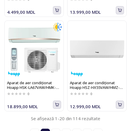
4.499,00 MDL
13.999,00 MDL
Aparat de aer condiționat
Aparat de aer condiționat
Hoapp HSK-LA67VAW/HMK-
Hoapp HSZ-HX55VAW/HMZ-
LA67VA, Inverter, 24000BTU,
HX55VA, Inverter, 18000BTU,
0
0
A++/A+, R32, I-Feel, WI-FI
A++/A+, R32, I-Feel, WI-FI
18.899,00 MDL
12.999,00 MDL
Se afișează 1-20 din 114 rezultate