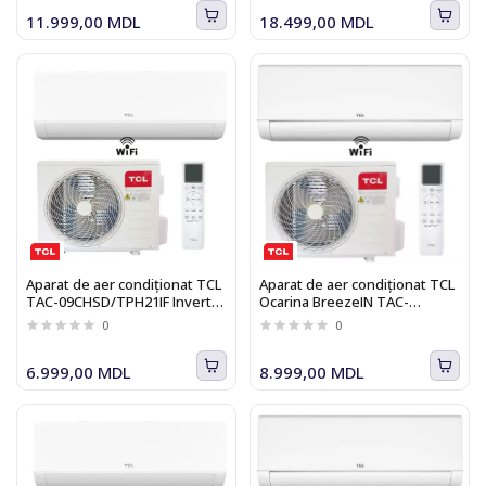
Ionizare, alb
11.999,00 MDL
18.499,00 MDL
Aparat de aer condiționat TCL
Aparat de aer condiționat TCL
TAC-09CHSD/TPH21IF Inverter
Ocarina BreezeIN TAC-
R32 WI-FI BreezeIN 2.0
09CHSD/UG11V3AHB Heat
0
0
Pump Inverter WI-FI
6.999,00 MDL
8.999,00 MDL