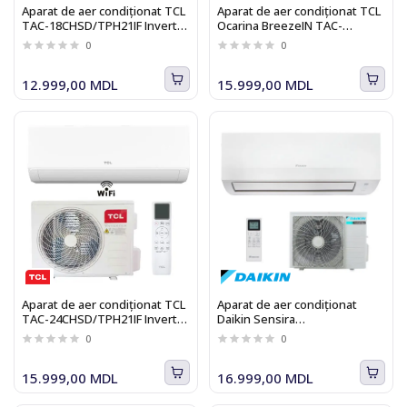
Aparat de aer condiționat TCL
Aparat de aer condiționat TCL
TAC-18CHSD/TPH21IF Inverter
Ocarina BreezeIN TAC-
R32 WI-FI BreezeIN 2.0
18CHSD/UG11V3AHB Heat
0
0
Pump Inverter WI-FI
12.999,00 MDL
15.999,00 MDL
Aparat de aer condiționat TCL
Aparat de aer condiționat
TAC-24CHSD/TPH21IF Inverter
Daikin Sensira
R32 WI-FI BreezeIN 2.0
FTXC25E/RXC25E, 9000 BTU,
0
0
A++/A+, Inverter, WI-FI
15.999,00 MDL
16.999,00 MDL