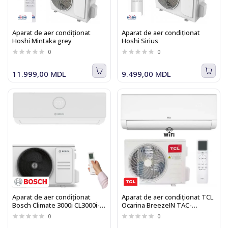
Aparat de aer condiționat
Aparat de aer condiționat
Hoshi Mintaka grey
Hoshi Sirius
0
0
11.999,00 MDL
9.499,00 MDL
Aparat de aer condiționat
Aparat de aer condiționat TCL
Bosch Climate 3000i CL3000i-
Ocarina BreezeIN TAC-
Set 35 WE inverter, 12000 BTU,
24CHSD/UG11V3AHB Heat
0
0
A++/A+++, Functie Incalzire,
Pump Inverter WI-FI