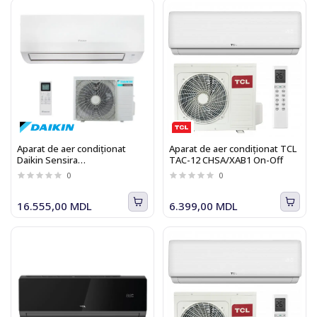
Aparat de aer condiționat
Aparat de aer condiționat TCL
Daikin Sensira
TAC-12 CHSA/XAB1 On-Off
FTXC20E/RXC20E, 7000 BTU,
0
0
A++/A+, Inverter, WI-FI
16.555,00 MDL
6.399,00 MDL