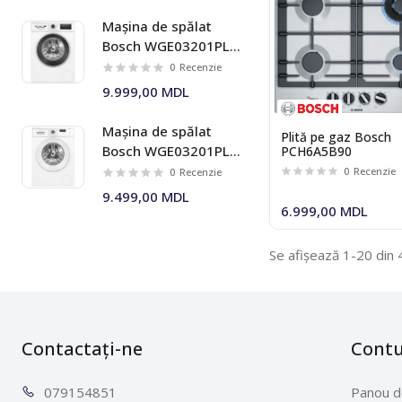
Mașina de spălat
Bosch WGE03201PL 8
kg 1200 rpm Seria I 4
0
Recenzie
9.999,00 MDL
Mașina de spălat
Plită pe gaz Bosch
Bosch WGE03201PL 8
PCH6A5B90
kg 1200 rpm Seria I 2
0
Recenzie
0
Recenzie
9.499,00 MDL
6.999,00 MDL
Se afișează 1-20 din 
Contactați-ne
Cont
0791
54851
Panou d