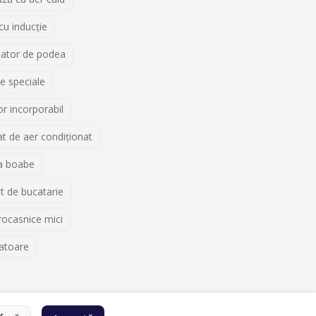
 cu inducţie
lator de podea
e speciale
r incorporabil
t de aer condiționat
a boabe
t de bucatarie
rocasnice mici
atoare