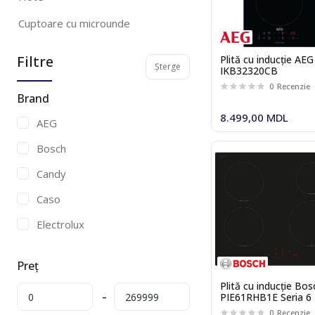
Cuptoare cu microunde
incorporabile
Filtre
Plită cu inducţie AEG
Masini de spalat vase incorporate
Șterge
IKB32320CB
0
Recenzie
Masini de spalat incorporabile
Brand
8.499,00 MDL
Espressoare incorporabile
AEG
Cuptoare cu aburi
Bosch
Sertare termice si de vidare
Candy
Plite mixte
Caso
Electrolux
Plite radiante
Elica
Plite cu inducție
Preț
Faber
Plite cu gaz
Plită cu inducție Bos
PIE61RHB1E Seria 6
Franke
Plite Domino
0
Recenzie