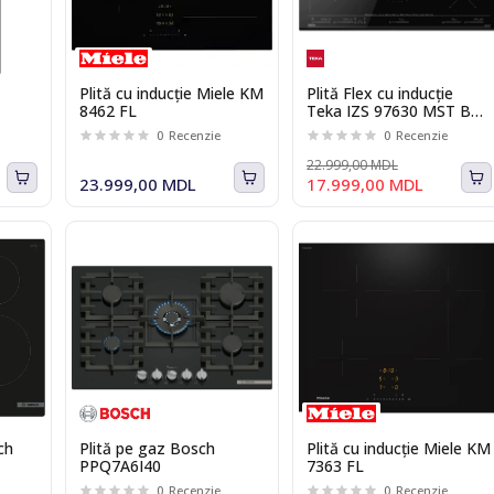
Plită cu inducție Miele KM
Plită Flex cu inducție
8462 FL
Teka IZS 97630 MST BK
90cm si cu funcție
0
Recenzie
0
Recenzie
SlideCooking
22.999,00 MDL
23.999,00 MDL
17.999,00 MDL
ch
Plită pe gaz Bosch
Plită cu inducție Miele KM
PPQ7A6I40
7363 FL
0
Recenzie
0
Recenzie