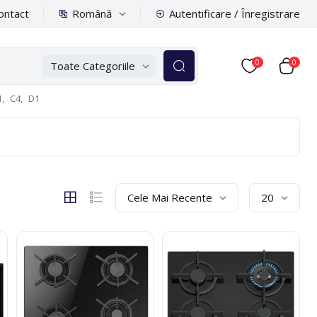
Română
ontact
Autentificare / Înregistrare
0
0
Toate Categoriile
,
C4,
D1
Cele Mai Recente
20