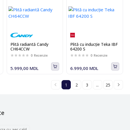
Plită radiantă Candy
Plită cu inducție Teka IBF
CH64CCW
64200 S
0
Recenzie
0
Recenzie
5.999,00 MDL
6.999,00 MDL
1
2
3
...
25
te
uza cu aer cald