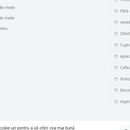
le mele
Plită
le mele
Venti
 meu
Ofert
Cupto
Apara
Cafe
Robo
Elect
Aspir
cookie-uri pentru a vă oferi cea mai bună