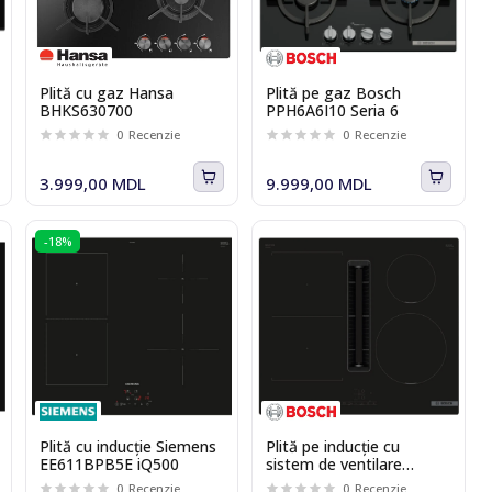
Plită cu gaz Hansa
Plită pe gaz Bosch
BHKS630700
PPH6A6I10 Seria 6
0
Recenzie
0
Recenzie
3.999,00 MDL
9.999,00 MDL
-18%
Plită cu inducție Siemens
Plită pe inducție cu
EE611BPB5E iQ500
sistem de ventilare
integrat Bosch
0
Recenzie
0
Recenzie