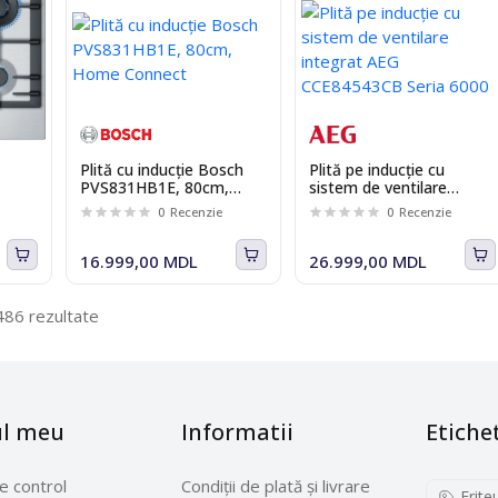
Plită cu inducție Bosch
Plită pe inducție cu
PVS831HB1E, 80cm,
sistem de ventilare
Home Connect
integrat AEG
0
Recenzie
0
Recenzie
CCE84543CB Seria 6000
16.999,00 MDL
26.999,00 MDL
486 rezultate
ul meu
Informatii
Etiche
e control
Condiții de plată și livrare
Frite