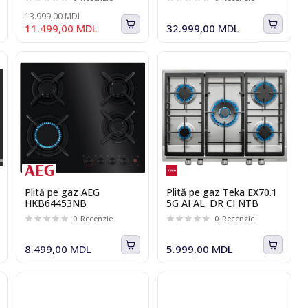
PVS611B16E Seria I 4
13.999,00 MDL
11.499,00 MDL
32.999,00 MDL
Plită pe gaz AEG
Plită pe gaz Teka EX70.1
HKB64453NB
5G AI AL. DR CI NTB
0
Recenzie
0
Recenzie
8.499,00 MDL
5.999,00 MDL