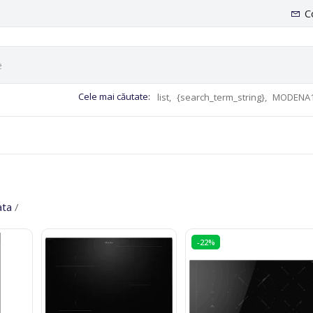
C
Cele mai căutate:
list,
{search_term_string},
MODENA1
ata
/
-22%