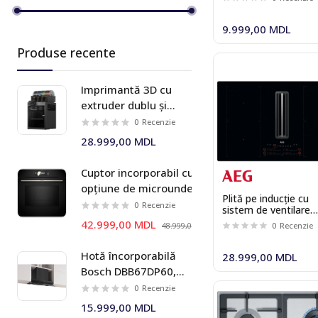
Gorenje
Plite cu hotă integrată
9.999,00 MDL
Grundig
Produse recente
Hansa
Hotpoint
Imprimantă 3D cu
extruder dublu și
Kuppersberg
sistem multi-material
0
Recenzie
AMS 2 Pro Bambu Lab
Miele
28.999,00 MDL
X2D Combo
Siemens
Cuptor incorporabil cu
opțiune de microunde
Smeg
Plită pe inducție cu
Bosch HMG778NB1 Seria I
0
Recenzie
sistem de ventilare
Teka
8
integrat AEG
42.999,00 MDL
0
Recenzie
48.999,00 MDL
CCE84751CB
Whirlpool
Hotă încorporabilă
28.999,00 MDL
Bosch DBB67DP60,
699 m³/h, 60 cm,
0
Recenzie
negru mat, Seria I 6
15.999,00 MDL