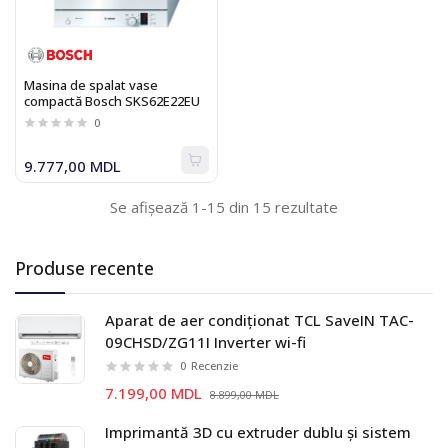
Masina de spalat vase
compactă Bosch SKS62E22EU
0
9.777,00 MDL
Se afișează 1-15 din 15 rezultate
Produse recente
Aparat de aer condiționat TCL SaveIN TAC-
09CHSD/ZG11I Inverter wi-fi
0
Recenzie
7.199,00 MDL
8.899,00 MDL
Imprimantă 3D cu extruder dublu și sistem