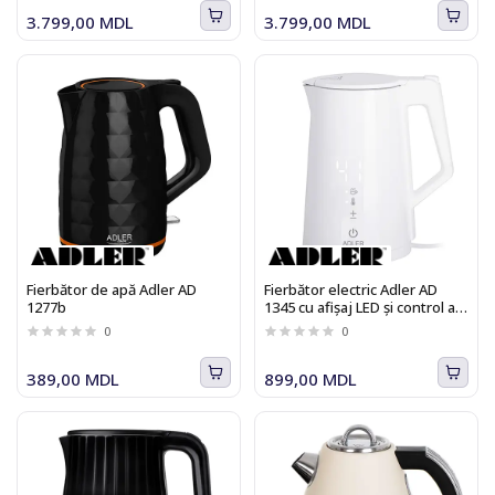
3.799,00 MDL
3.799,00 MDL
Fierbător de apă Adler AD
Fierbător electric Adler AD
1277b
1345 cu afișaj LED și control al
temperaturii 1,7 l STRIX
0
0
389,00 MDL
899,00 MDL