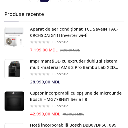
Produse recente
Aparat de aer condiționat TCL SaveIN TAC-
09CHSD/ZG11I Inverter wi-fi
0
Recenzie
7.199,00 MDL
8.899,00 MDL
Imprimantă 3D cu extruder dublu și sistem
multi-material AMS 2 Pro Bambu Lab X2D
Combo
0
Recenzie
28.999,00 MDL
Cuptor incorporabil cu opțiune de microunde
Bosch HMG778NB1 Seria I 8
0
Recenzie
42.999,00 MDL
48.999,00 MDL
Hotă încorporabilă Bosch DBB67DP60, 699