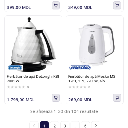
399,00 MDL
349,00 MDL
Fierbător de apă DeLonghi KBJ
Fierbător de apă Mesko MS
2001.W
1261, 1.7L, 2200W, Alb
0
0
1.799,00 MDL
269,00 MDL
Se afișează 1-20 din 104 rezultate
1
2
3
...
6