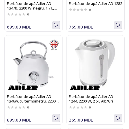
Fierbător de apă Adler AD
Fierbător de apă Adler AD 1282
1347b, 2200 W, negru, 1.7 L,
0
STRIX
0
699,00 MDL
769,00 MDL
Fierbător de apă Adler AD
Fierbător de apă Adler AD
1346w, cu termometru, 2200
1244, 2200 W, 2.5 L Alb/Gri
W, Inox, 1.7 L, Alb, STRIX
0
0
899,00 MDL
269,00 MDL