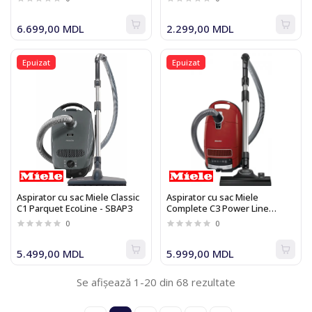
6.699,00 MDL
2.299,00 MDL
Epuizat
Epuizat
Aspirator cu sac Miele Classic
Aspirator cu sac Miele
C1 Parquet EcoLine - SBAP3
Complete C3 Power Line
Autumun Red
0
0
5.499,00 MDL
5.999,00 MDL
Se afișează 1-20 din 68 rezultate