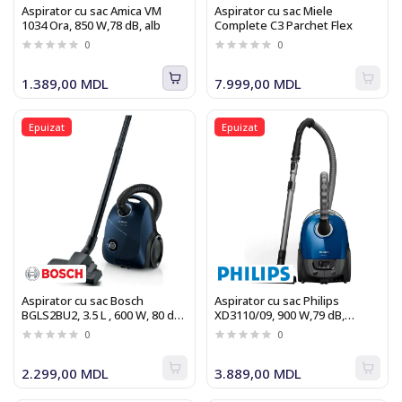
Aspirator cu sac Amica VM
Aspirator cu sac Miele
1034 Ora, 850 W,78 dB, alb
Complete C3 Parchet Flex
0
0
1.389,00 MDL
7.999,00 MDL
Epuizat
Epuizat
Aspirator cu sac Bosch
Aspirator cu sac Philips
BGLS2BU2, 3.5 L , 600 W, 80 dB,
XD3110/09, 900 W,79 dB,
albastru
albastru
0
0
2.299,00 MDL
3.889,00 MDL