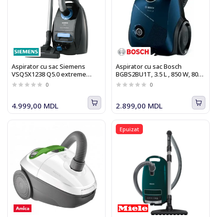
Aspirator cu sac Siemens
Aspirator cu sac Bosch
VSQ5X1238 Q5.0 extreme
BGBS2BU1T, 3.5 L , 850 W, 80
silencePower
dB, albastru
0
0
4.999,00 MDL
2.899,00 MDL
Epuizat