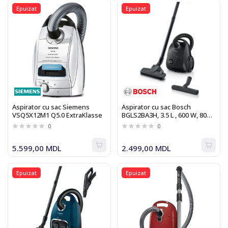
Epuizat
Epuizat
Aspirator cu sac Siemens
Aspirator cu sac Bosch
VSQ5X12M1 Q5.0 ExtraKlasse
BGLS2BA3H, 3.5 L , 600 W, 80
dB, negru
0
0
5.599,00 MDL
2.499,00 MDL
Epuizat
Epuizat