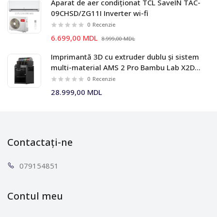
Aparat de aer condiționat TCL SaveIN TAC-
09CHSD/ZG11I Inverter wi-fi
0
Recenzie
6.699,00 MDL
8.999,00 MDL
Imprimantă 3D cu extruder dublu și sistem
multi-material AMS 2 Pro Bambu Lab X2D
Combo
0
Recenzie
28.999,00 MDL
Contactați-ne
0791
54851
Contul meu