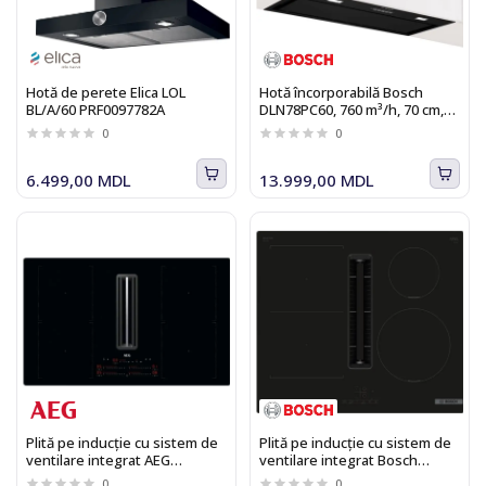
Hotă de perete Elica LOL
Hotă încorporabilă Bosch
BL/A/60 PRF0097782A
DLN78PC60, 760 m³/h, 70 cm,
negru Seria I 8
0
0
6.499,00 MDL
13.999,00 MDL
Plită pe inducție cu sistem de
Plită pe inducție cu sistem de
ventilare integrat AEG
ventilare integrat Bosch
CCE84751CB
PVS611B16E Seria I 4
0
0