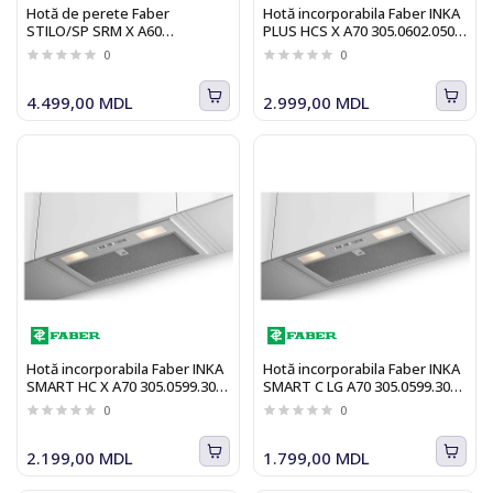
Hotă de perete Faber
Hotă incorporabila Faber INKA
STILO/SP SRM X A60
PLUS HCS X A70 305.0602.050,
325.0557.663, 60 cm, 650 m3/h,
580 m3/h, 70 cm, inox
0
0
inox
4.499,00 MDL
2.999,00 MDL
Hotă incorporabila Faber INKA
Hotă incorporabila Faber INKA
SMART HC X A70 305.0599.308,
SMART C LG A70 305.0599.306,
390 m3/h, clasa B, 70 cm, inox
500 m3/h, clasa C, 70 cm
0
0
2.199,00 MDL
1.799,00 MDL