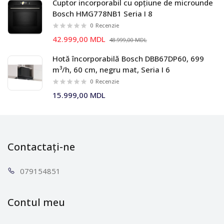
Cuptor incorporabil cu opțiune de microunde
Bosch HMG778NB1 Seria I 8
0
Recenzie
42.999,00 MDL
48.999,00 MDL
Hotă încorporabilă Bosch DBB67DP60, 699
m³/h, 60 cm, negru mat, Seria I 6
0
Recenzie
15.999,00 MDL
Contactați-ne
0791
54851
Contul meu