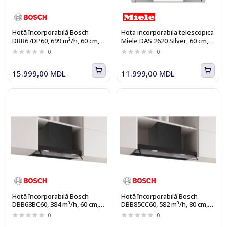
Hotă încorporabilă Bosch
Hota incorporabila telescopica
DBB67DP60, 699 m³/h, 60 cm,
Miele DAS 2620 Silver, 60 cm,
negru mat, Seria I 6
555 m³/h, Clasa A
0
0
15.999,00 MDL
11.999,00 MDL
Hotă încorporabilă Bosch
Hotă încorporabilă Bosch
DBB63BC60, 384 m³/h, 60 cm,
DBB85CC60, 582 m³/h, 80 cm,
negru
negru
0
0