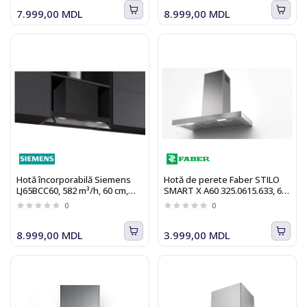
7.999,00 MDL
8.999,00 MDL
Hotă încorporabilă Siemens
Hotă de perete Faber STILO
LJ65BCC60, 582 m³/h, 60 cm,
SMART X A60 325.0615.633, 60
negru
cm, 435 m3/h, inox
0
0
8.999,00 MDL
3.999,00 MDL