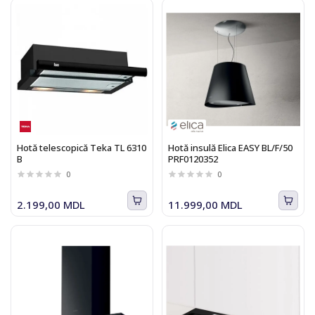
Hotă telescopică Teka TL 6310
Hotă insulă Elica EASY BL/F/50
B
PRF0120352
0
0
2.199,00 MDL
11.999,00 MDL