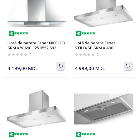
Hotă de perete Faber NICE LED
Hotă de perete Faber
SRM X/V A90 325.0557.682
STILO/SP SRM X A90
325.0557.664, 90 cm, 650 m3/h,
0
0
inox
4.199,00 MDL
4.999,00 MDL