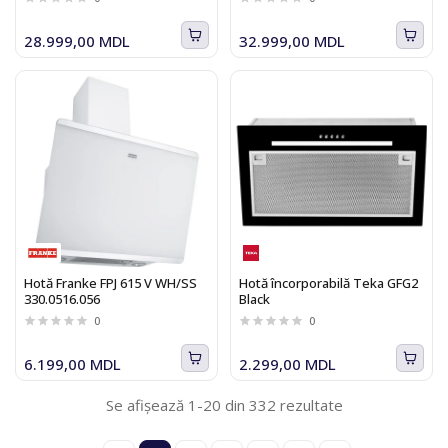
28.999,00 MDL
32.999,00 MDL
Hotă Franke FPJ 615 V WH/SS
Hotă încorporabilă Teka GFG2
330.0516.056
Black
0
0
6.199,00 MDL
2.299,00 MDL
Se afișează 1-20 din 332 rezultate