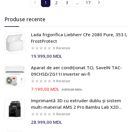
1
2
3
...
17
Produse recente
Lada frigorifica Liebherr CFe 2080 Pure, 353 l,
FrostProtect
0
Recenzie
19.999,00 MDL
Aparat de aer condiționat TCL SaveIN TAC-
09CHSD/ZG11I Inverter wi-fi
0
Recenzie
7.199,00 MDL
8.899,00 MDL
Imprimantă 3D cu extruder dublu și sistem
multi-material AMS 2 Pro Bambu Lab X2D
Combo
0
Recenzie
28.999,00 MDL