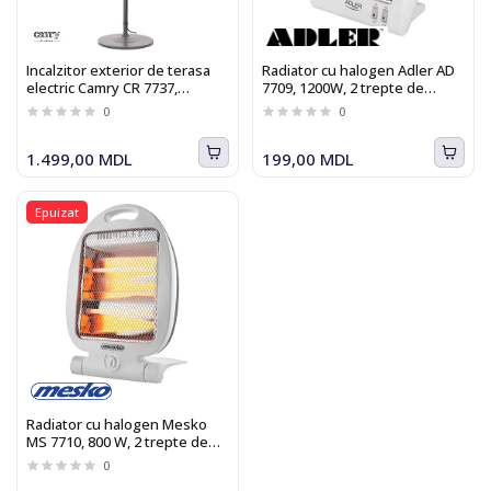
Incalzitor exterior de terasa
Radiator cu halogen Adler AD
electric Camry CR 7737,
7709, 1200W, 2 trepte de
Inaltime ajustabila, 2000 W,
putere
0
0
IP24, pina 14м2
1.499,00 MDL
199,00 MDL
Epuizat
Radiator cu halogen Mesko
MS 7710, 800 W, 2 trepte de
putere
0