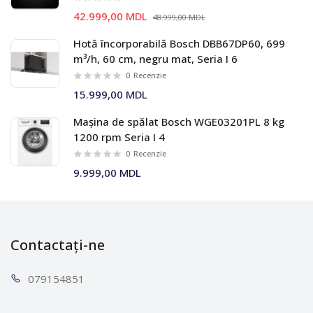
42.999,00 MDL
48.999,00 MDL
Hotă încorporabilă Bosch DBB67DP60, 699
m³/h, 60 cm, negru mat, Seria I 6
0
Recenzie
15.999,00 MDL
Mașina de spălat Bosch WGE03201PL 8 kg
1200 rpm Seria I 4
0
Recenzie
9.999,00 MDL
Contactați-ne
0791
54851