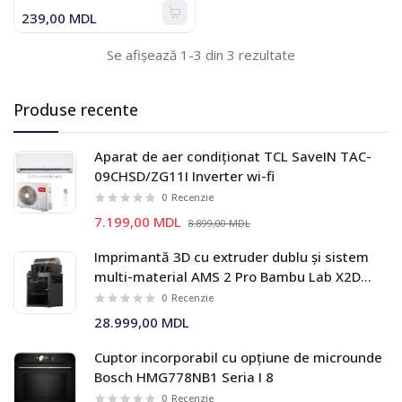
239,00 MDL
Se afișează 1-3 din 3 rezultate
Produse recente
Aparat de aer condiționat TCL SaveIN TAC-
09CHSD/ZG11I Inverter wi-fi
0
Recenzie
7.199,00 MDL
8.899,00 MDL
Imprimantă 3D cu extruder dublu și sistem
multi-material AMS 2 Pro Bambu Lab X2D
Combo
0
Recenzie
28.999,00 MDL
Cuptor incorporabil cu opțiune de microunde
Bosch HMG778NB1 Seria I 8
0
Recenzie