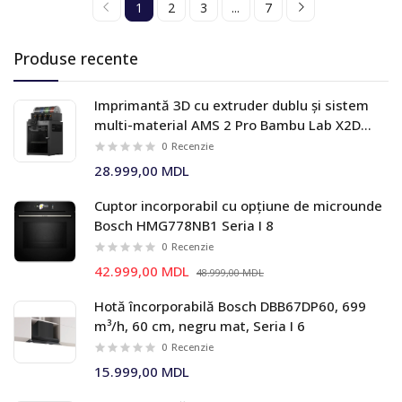
1
2
3
...
7
Produse recente
Imprimantă 3D cu extruder dublu și sistem
multi-material AMS 2 Pro Bambu Lab X2D
Combo
0
Recenzie
28.999,00 MDL
Cuptor incorporabil cu opțiune de microunde
Bosch HMG778NB1 Seria I 8
0
Recenzie
42.999,00 MDL
48.999,00 MDL
Hotă încorporabilă Bosch DBB67DP60, 699
m³/h, 60 cm, negru mat, Seria I 6
0
Recenzie
15.999,00 MDL