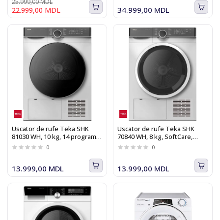
25.999,00 MDL
34.999,00 MDL
22.999,00 MDL
Uscator de rufe Teka SHK
Uscator de rufe Teka SHK
81030 WH, 10 kg, 14 programe,
70840 WH, 8 kg, SoftCare,
SoftCare, Clasa A+++
Clasa A++
0
0
13.999,00 MDL
13.999,00 MDL