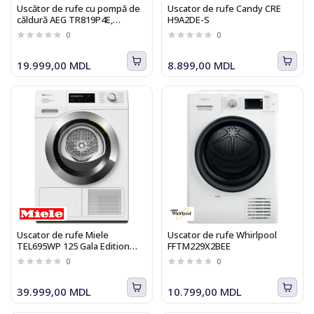
Uscător de rufe cu pompă de
Uscator de rufe Candy CRE
căldură AEG TR819P4E,
H9A2DE-S
AbsoluteCare, 9kg, 10
0
0
programe, Clasa A++
19.999,00 MDL
8.899,00 MDL
Uscator de rufe Miele
Uscator de rufe Whirlpool
TEL695WP 125 Gala Edition
FFTM229X2BEE
DryCare&amp;Steam&amp;9kg
0
0
39.999,00 MDL
10.799,00 MDL