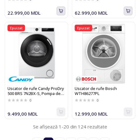
22.999,00 MDL
62.999,00 MDL
Epuizat
Epuizat
Uscator de rufe Candy ProDry
Uscator de rufe Bosch
500 BRS 7N2BX-S, Pompa de
WTH86277PL
caldura, 7 Kg, Class D, Alb,
0
0
Control si continut avansat
(Wi-Fi + BLE)
9.499,00 MDL
12.999,00 MDL
Se afișează 1-20 din 124 rezultate