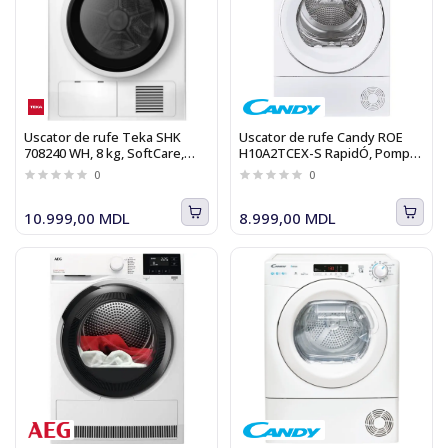
Uscator de rufe Teka SHK
Uscator de rufe Candy ROE
708240 WH, 8 kg, SoftCare,
H10A2TCEX-S RapidÓ, Pompa
Clasa B
de caldura, 10 Kg, Class A++,
0
0
Alb, Control si continut
avansat (Wi-Fi + BLE)
10.999,00 MDL
8.999,00 MDL