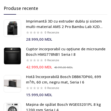
Produse recente
Imprimantă 3D cu extruder dublu și sistem
multi-material AMS 2 Pro Bambu Lab X2D
Combo
0
Recenzie
28.999,00 MDL
Cuptor incorporabil cu opțiune de microunde
Bosch HMG778NB1 Seria I 8
0
Recenzie
42.999,00 MDL
48.999,00 MDL
Hotă încorporabilă Bosch DBB67DP60, 699
m³/h, 60 cm, negru mat, Seria I 6
0
Recenzie
15.999,00 MDL
Mașina de spălat Bosch WGE03201PL 8 kg
1200 rpm Seria I 4