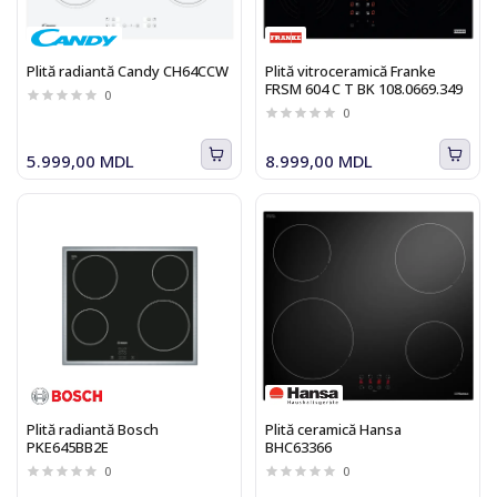
Plită radiantă Candy CH64CCW
Plită vitroceramică Franke
FRSM 604 C T BK 108.0669.349
0
0
5.999,00 MDL
8.999,00 MDL
Plită radiantă Bosch
Plită ceramică Hansa
PKE645BB2E
BHC63366
0
0