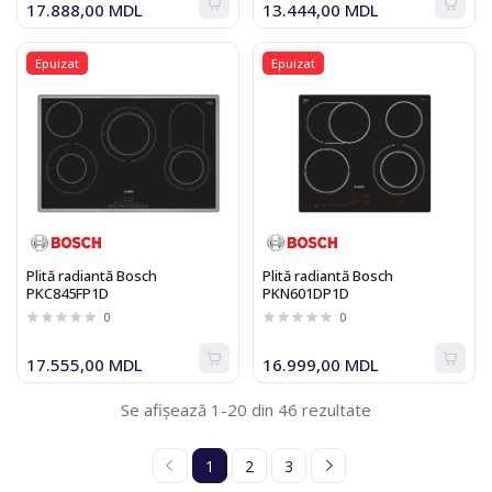
17.888,00 MDL
13.444,00 MDL
Epuizat
Epuizat
Plită radiantă Bosch
Plită radiantă Bosch
PKC845FP1D
PKN601DP1D
0
0
17.555,00 MDL
16.999,00 MDL
Se afișează 1-20 din 46 rezultate
1
2
3