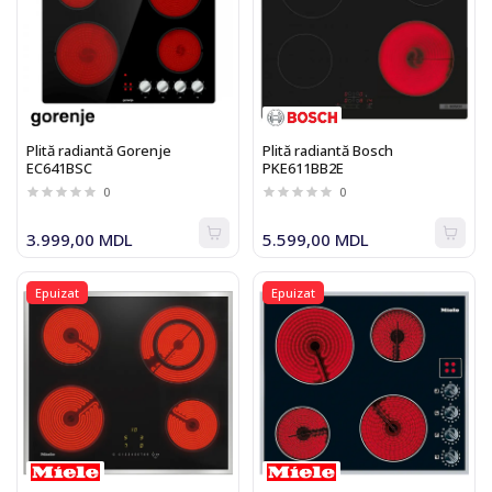
Plită radiantă Gorenje
Plită radiantă Bosch
EC641BSC
PKE611BB2E
0
0
3.999,00 MDL
5.599,00 MDL
Epuizat
Epuizat