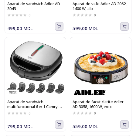
Aparat de sandwich Adler AD
Aparat de vafe Adler AD 3062,
3043
1400 W, alb
0
0
499,00 MDL
599,00 MDL
Aparat de sandwich
Aparat de facut clatite Adler
multifunctional 6 in 1 Camry CR
AD 3058, 1600 W, inox
3057 cu placi interschimbabile,
0
0
pentru pregatire waffe, grill,
sandwich si omleta
799,00 MDL
559,00 MDL