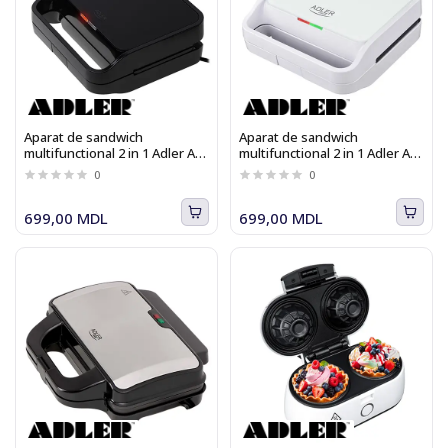
Aparat de sandwich
Aparat de sandwich
multifunctional 2 in 1 Adler AD
multifunctional 2 in 1 Adler AD
3070 b, cu placi
3070 w, cu placi
0
0
interschimbabile, pentru
interschimbabile, pentru
pregatire grill si sandwich
pregatire grill si sandwich
699,00 MDL
699,00 MDL