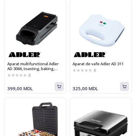
Aparat multifunctional Adler
Aparat de vafe Adler AD 311
AD 3066, toasting, baking,
0
grilling, fata dubla, 900 W
0
399,00 MDL
325,00 MDL