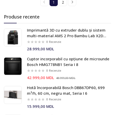
1
2
Produse recente
Imprimantă 3D cu extruder dublu și sistem
multi-material AMS 2 Pro Bambu Lab X2D
Combo
0
Recenzie
28.999,00 MDL
Cuptor incorporabil cu opțiune de microunde
Bosch HMG778NB1 Seria I 8
0
Recenzie
42.999,00 MDL
48.999,00 MDL
Hotă încorporabilă Bosch DBB67DP60, 699
m³/h, 60 cm, negru mat, Seria I 6
0
Recenzie
15.999,00 MDL