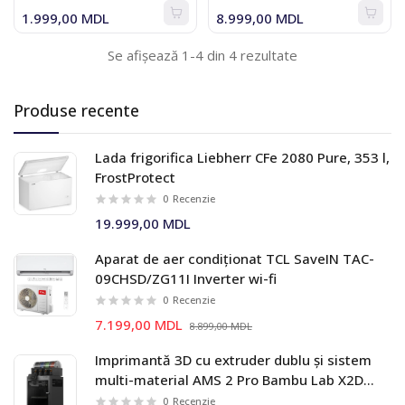
1.999,00 MDL
8.999,00 MDL
Se afișează 1-4 din 4 rezultate
Produse recente
Lada frigorifica Liebherr CFe 2080 Pure, 353 l,
FrostProtect
0
Recenzie
19.999,00 MDL
Aparat de aer condiționat TCL SaveIN TAC-
09CHSD/ZG11I Inverter wi-fi
0
Recenzie
7.199,00 MDL
8.899,00 MDL
Imprimantă 3D cu extruder dublu și sistem
multi-material AMS 2 Pro Bambu Lab X2D
Combo
0
Recenzie