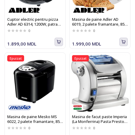
Cuptor electric pentru pizza
Masina de paine Adler AD
Adler AD 6314, 1200W, patra
6019, 2 palete framantare, 850
ceramica
W, 15 Programe
0
0
1.899,00 MDL
1.999,00 MDL
Epuizat
Epuizat
Masina de paine Mesko MS
Masina de facut paste Imperia
6022, 2 palete framantare, 850
(La Monferrina) Pasta Presto
W, 15 Programe
700
0
0