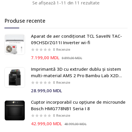
Se afișează 1-11 din 11 rezultate
Produse recente
Aparat de aer condiționat TCL SaveIN TAC-
09CHSD/ZG11I Inverter wi-fi
0
Recenzie
7.199,00 MDL
8.899,00 MDL
Imprimantă 3D cu extruder dublu și sistem
multi-material AMS 2 Pro Bambu Lab X2D
Combo
0
Recenzie
28.999,00 MDL
Cuptor incorporabil cu opțiune de microunde
Bosch HMG778NB1 Seria I 8
0
Recenzie
42.999,00 MDL
48.999,00 MDL