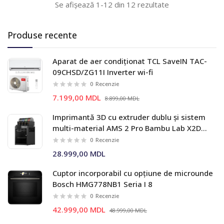
Se afișează 1-12 din 12 rezultate
Produse recente
Aparat de aer condiționat TCL SaveIN TAC-
09CHSD/ZG11I Inverter wi-fi
0
Recenzie
7.199,00 MDL
8.899,00 MDL
Imprimantă 3D cu extruder dublu și sistem
multi-material AMS 2 Pro Bambu Lab X2D
Combo
0
Recenzie
28.999,00 MDL
Cuptor incorporabil cu opțiune de microunde
Bosch HMG778NB1 Seria I 8
0
Recenzie
42.999,00 MDL
48.999,00 MDL