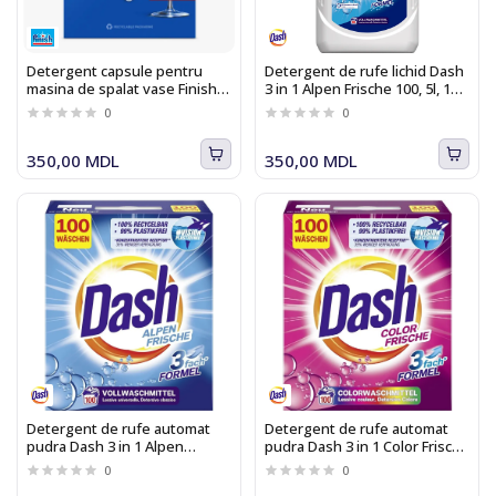
Detergent capsule pentru
Detergent de rufe lichid Dash
masina de spalat vase Finish
3 in 1 Alpen Frische 100, 5l, 100
Power Essential, 90 tablete
spalari
0
0
350,00 MDL
350,00 MDL
Detergent de rufe automat
Detergent de rufe automat
pudra Dash 3 in 1 Alpen
pudra Dash 3 in 1 Color Frische
Frische 100, 6kg, 100 spalari
100, 6kg, 100 spalari
0
0