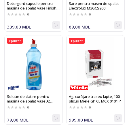
Detergent capsule pentru
Sare pentru masini de spalat
masina de spalat vase Finish
Electrolux M3GCS200
Quantum All-in-1 60
0
0
339,00 MDL
69,00 MDL
Epuizat
Epuizat
Solutie de clatire pentru
Ag. curățare traseu lapte, 100
masina de spalat vase At
plicuri Miele GP CL MCX 0101 P
Home Clean
0
0
&quot;Dishwasher Rinse
Aid&quot;
79,00 MDL
999,00 MDL