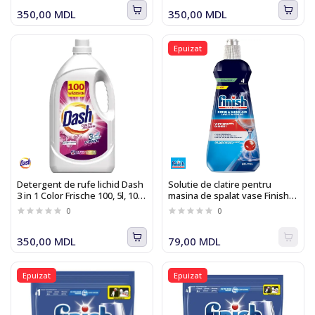
350,00 MDL
350,00 MDL
Epuizat
Detergent de rufe lichid Dash
Solutie de clatire pentru
3 in 1 Color Frische 100, 5l, 100
masina de spalat vase Finish
spalari
Rinse & Shine Aid
0
0
350,00 MDL
79,00 MDL
Epuizat
Epuizat