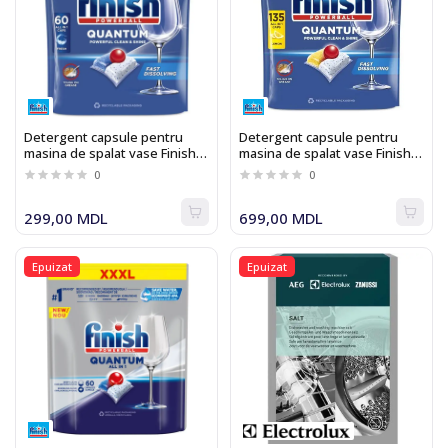
Detergent capsule pentru
Detergent capsule pentru
masina de spalat vase Finish
masina de spalat vase Finish
Quantum Fresh 60
Quantum All-in-1 135
0
0
299,00 MDL
699,00 MDL
Epuizat
Epuizat