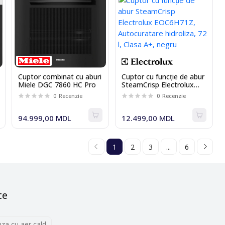
Cuptor combinat cu aburi
Cuptor cu funcție de abur
Miele DGC 7860 HC Pro
SteamCrisp Electrolux
EOC6H71Z, Autocuratare
0
Recenzie
0
Recenzie
hidroliza, 72 l, Clasa A+,
negru
94.999,00 MDL
12.499,00 MDL
1
2
3
...
6
te
uza cu aer cald