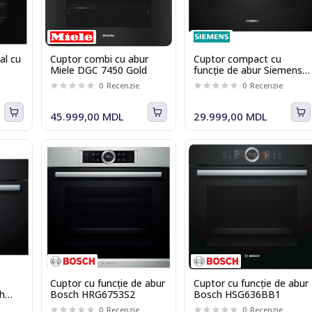
al cu
Cuptor combi cu abur
Cuptor compact cu
Miele DGC 7450 Gold
funcție de abur Siemens
CS736G1B1 iQ700
0
Recenzie
0
Recenzie
45.999,00 MDL
29.999,00 MDL
Cuptor cu funcție de abur
Cuptor cu funcție de abur
ch
Bosch HRG6753S2
Bosch HSG636BB1
0
Recenzie
0
Recenzie