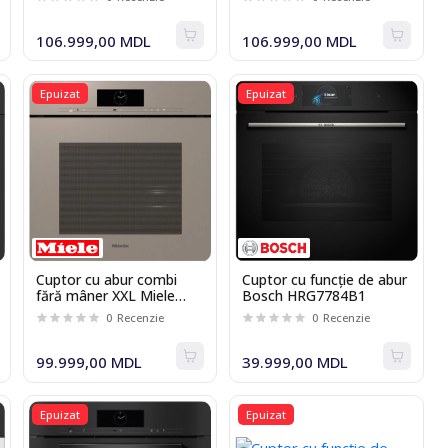
perlă
106.999,00 MDL
106.999,00 MDL
Epuizat
Epuizat
Cuptor cu abur combi
Cuptor cu funcție de abur
fără mâner XXL Miele
Bosch HRG7784B1
DGC 7860 HCX Pro Bej
0
Recenzie
0
Recenzie
perlă
99.999,00 MDL
39.999,00 MDL
Epuizat
Epuizat