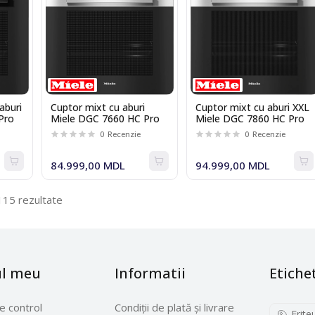
aburi
Cuptor mixt cu aburi
Cuptor mixt cu aburi XXL
Pro
Miele DGC 7660 HC Pro
Miele DGC 7860 HC Pro
0
Recenzie
0
Recenzie
84.999,00 MDL
94.999,00 MDL
115 rezultate
ul meu
Informatii
Etiche
e control
Condiții de plată și livrare
Frite