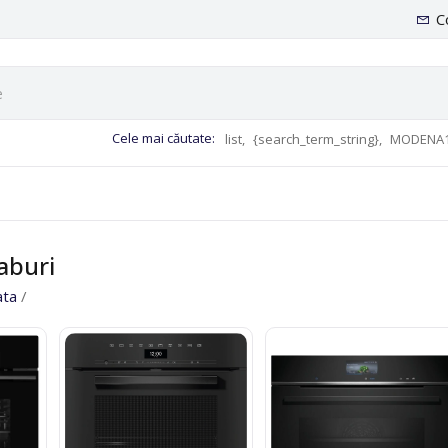
C
Cele mai căutate:
list,
{search_term_string},
MODENA1
aburi
ata
/