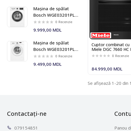
Mașina de spălat
Bosch WGE03201PL 8
kg 1200 rpm Seria I 4
0
Recenzie
9.999,00 MDL
Mașina de spălat
Cuptor combinat cu 
Bosch WGE03201PL 8
Miele DGC 7660 HC 
kg 1200 rpm Seria I 2
0
Recenzie
0
Recenzie
9.499,00 MDL
84.999,00 MDL
Se afișează 1-20 din 
Contactați-ne
Cont
0791
54851
Panou d