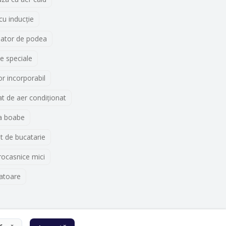
 cu inducţie
lator de podea
e speciale
r incorporabil
t de aer condiționat
a boabe
t de bucatarie
rocasnice mici
atoare