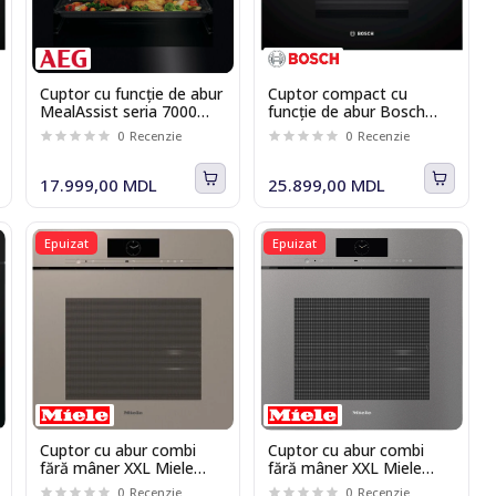
Cuptor cu funcție de abur
Cuptor compact cu
MealAssist seria 7000
funcție de abur Bosch
AEG NBR7P631SB,
CDG634AB0
0
Recenzie
0
Recenzie
SteamCrisp, piroliza, 72 l,
Clasa A+, Wi-Fi, negru
17.999,00 MDL
25.899,00 MDL
Epuizat
Epuizat
Cuptor cu abur combi
Cuptor cu abur combi
fără mâner XXL Miele
fără mâner XXL Miele
DGC 7865 HCX Pro Bej
DGC 7865 HCX Pro GRGR
0
Recenzie
0
Recenzie