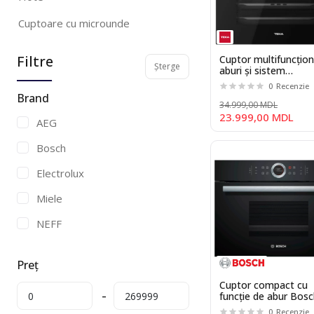
Cuptoare cu microunde
incorporabile
Filtre
Cuptor multifuncţion
Masini de spalat vase incorporate
Șterge
aburi și sistem
SurroundTemp Teka
0
Recenzie
Masini de spalat incorporabile
HLB8550SC
Brand
34.999,00 MDL
23.999,00 MDL
Espressoare incorporabile
AEG
Cuptoare cu aburi
Bosch
Sertare termice si de vidare
Electrolux
Miele
NEFF
Siemens
Preț
Teka
Cuptor compact cu
funcție de abur Bos
CDG634BB1
0
Recenzie