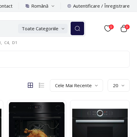
Română
ontact
Autentificare / Înregistrare
0
0
Toate Categoriile
,
C4,
D1
Cele Mai Recente
20