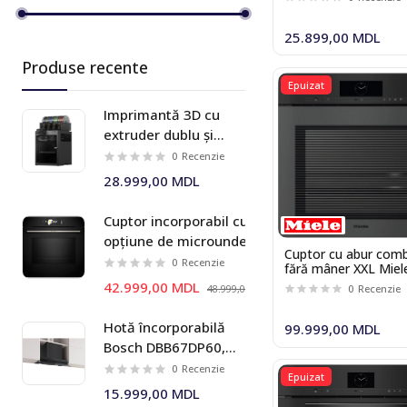
25.899,00 MDL
Produse recente
Epuizat
Imprimantă 3D cu
extruder dublu și
sistem multi-material
0
Recenzie
AMS 2 Pro Bambu Lab
28.999,00 MDL
X2D Combo
Cuptor incorporabil cu
opțiune de microunde
Cuptor cu abur comb
Bosch HMG778NB1 Seria I
0
Recenzie
fără mâner XXL Miel
8
DGC 7860 HCX Pro
42.999,00 MDL
0
Recenzie
48.999,00 MDL
OBSW mat
Hotă încorporabilă
99.999,00 MDL
Bosch DBB67DP60,
699 m³/h, 60 cm,
0
Recenzie
Epuizat
negru mat, Seria I 6
15.999,00 MDL