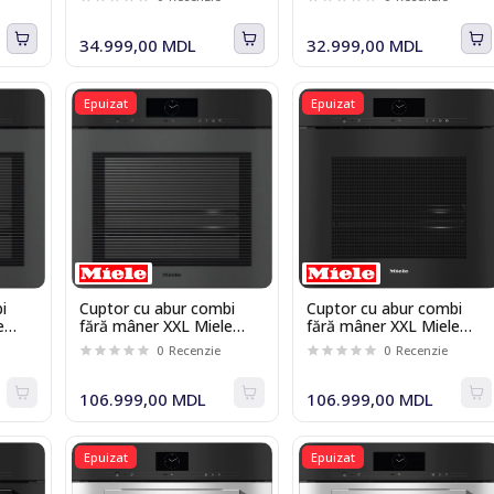
34.999,00 MDL
32.999,00 MDL
Epuizat
Epuizat
i
Cuptor cu abur combi
Cuptor cu abur combi
e
fără mâner XXL Miele
fără mâner XXL Miele
DGC 7865 HCX Pro
DGC 7865 HCX Pro
0
Recenzie
0
Recenzie
OBSW mat
OBSW
106.999,00 MDL
106.999,00 MDL
Epuizat
Epuizat