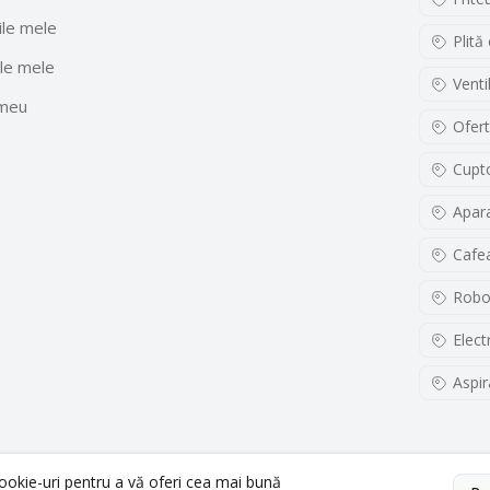
le mele
Plită
le mele
Venti
 meu
Ofert
Cupto
Apara
Cafe
Robo
Elect
Aspir
cookie-uri pentru a vă oferi cea mai bună