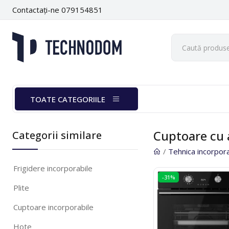
Contactați-ne 079154851
TOATE CATEGORIILE
Cuptoare cu 
Categorii similare
/
Tehnica incorpor
Frigidere incorporabile
-31%
Plite
Cuptoare incorporabile
Hote