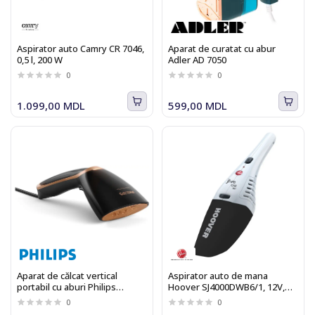
Aspirator auto Camry CR 7046,
Aparat de curatat cu abur
0,5 l, 200 W
Adler AD 7050
0
0
1.099,00 MDL
599,00 MDL
Aparat de călcat vertical
Aspirator auto de mana
portabil cu aburi Philips
Hoover SJ4000DWB6/1, 12V,
GC362/80 Steam&amp;Go
0.3 l, Microfiltru Lavabil, Alb/
0
0
Negru