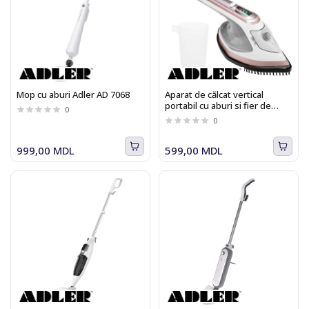
Mop cu aburi Adler AD 7068
Aparat de călcat vertical
portabil cu aburi si fier de
0
calcat 2 in 1 Adler AD 5044
0
999,00 MDL
599,00 MDL