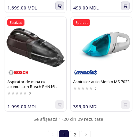
1.699,00 MDL
499,00 MDL
Epuizat
Epuizat
Aspirator de mina cu
Aspirator auto Mesko MS 7033
acumulatori Bosch BHN16L
0
Move Lithium 16V
0
1.999,00 MDL
399,00 MDL
Se afișează 1-20 din 29 rezultate
1
2