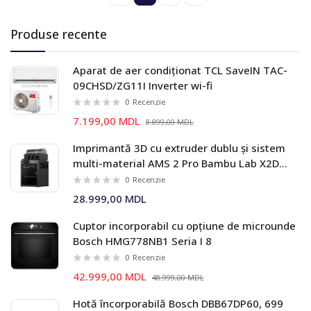
Produse recente
Aparat de aer condiționat TCL SaveIN TAC-
09CHSD/ZG11I Inverter wi-fi
0
Recenzie
7.199,00 MDL
8.899,00 MDL
Imprimantă 3D cu extruder dublu și sistem
multi-material AMS 2 Pro Bambu Lab X2D
Combo
0
Recenzie
28.999,00 MDL
Cuptor incorporabil cu opțiune de microunde
Bosch HMG778NB1 Seria I 8
0
Recenzie
42.999,00 MDL
48.999,00 MDL
Hotă încorporabilă Bosch DBB67DP60, 699