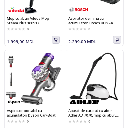
Mop cu aburi Vileda Mop
Aspirator de mina cu
Steam Plus 168917
acumulatori Bosch BHN24L
Move Lithium 24V
0
0
1.999,00 MDL
2.299,00 MDL
Aspirator portabil cu
Aparat de curatat cu abur
acumulatori Dyson Car+Boat
Adler AD 7070, mop cu abur,
abur pentru tapițerie,
0
0
curățitor de geamuri