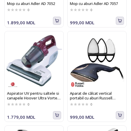
Mop cu aburi Adler AD 7052
Mop cu aburi Adler AD 7057
0
0
1.899,00 MDL
999,00 MDL
Aspirator UV pentru saltele si
Aparat de călcat vertical
canapele Hoover Ultra Vortex
portabil cu aburi Russell
MBC500UV 011
Hobbs Steam Genie 2 in 1
0
0
28370-56
1.779,00 MDL
999,00 MDL