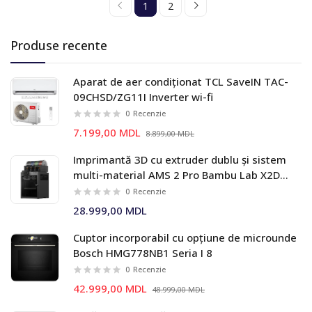
1
2
Produse recente
Aparat de aer condiționat TCL SaveIN TAC-
09CHSD/ZG11I Inverter wi-fi
0
Recenzie
7.199,00 MDL
8.899,00 MDL
Imprimantă 3D cu extruder dublu și sistem
multi-material AMS 2 Pro Bambu Lab X2D
Combo
0
Recenzie
28.999,00 MDL
Cuptor incorporabil cu opțiune de microunde
Bosch HMG778NB1 Seria I 8
0
Recenzie
42.999,00 MDL
48.999,00 MDL