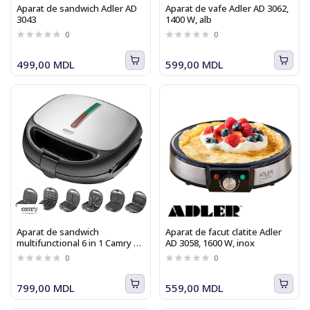
Aparat de sandwich Adler AD
Aparat de vafe Adler AD 3062,
3043
1400 W, alb
0
0
499,00 MDL
599,00 MDL
Aparat de sandwich
Aparat de facut clatite Adler
multifunctional 6 in 1 Camry CR
AD 3058, 1600 W, inox
3057 cu placi interschimbabile,
0
0
pentru pregatire waffe, grill,
sandwich si omleta
799,00 MDL
559,00 MDL