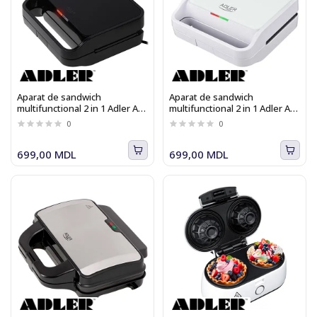
Aparat de sandwich
Aparat de sandwich
multifunctional 2 in 1 Adler AD
multifunctional 2 in 1 Adler AD
3070 b, cu placi
3070 w, cu placi
0
0
interschimbabile, pentru
interschimbabile, pentru
pregatire grill si sandwich
pregatire grill si sandwich
699,00 MDL
699,00 MDL