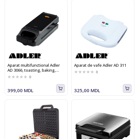
Aparat multifunctional Adler
Aparat de vafe Adler AD 311
AD 3066, toasting, baking,
0
grilling, fata dubla, 900 W
0
399,00 MDL
325,00 MDL