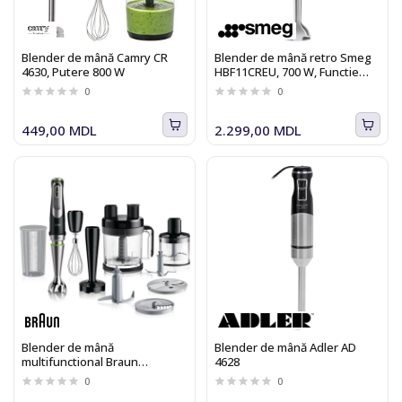
Blender de mână Camry CR
Blender de mână retro Smeg
4630, Putere 800 W
HBF11CREU, 700 W, Functie
Turbo, bej
0
0
449,00 MDL
2.299,00 MDL
Blender de mână
Blender de mână Adler AD
multifunctional Braun
4628
Multiquick 9 MQ9187XLI, 1200
0
0
W, negru/argintiu