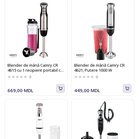
Blender de mână Camry CR
Blender de mână Camry CR
4615 cu 1 recipient portabil cu
4621, Putere 1000 W
capac pentru Smothie, Putere
0
0
700 W
669,00 MDL
449,00 MDL