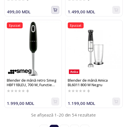
499,00 MDL
1.499,00 MDL
Epuizat
Epuizat
Blender de mână retro Smeg
Blender de mână Amica
HBF11BLEU, 700 W, Functie
BL6011 800 W Negru
Turbo, negru
0
0
1.999,00 MDL
1.199,00 MDL
Se afișează 1-20 din 54 rezultate