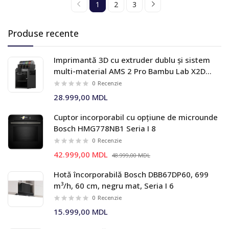
1
2
3
Produse recente
Imprimantă 3D cu extruder dublu și sistem
multi-material AMS 2 Pro Bambu Lab X2D
Combo
0
Recenzie
28.999,00 MDL
Cuptor incorporabil cu opțiune de microunde
Bosch HMG778NB1 Seria I 8
0
Recenzie
42.999,00 MDL
48.999,00 MDL
Hotă încorporabilă Bosch DBB67DP60, 699
m³/h, 60 cm, negru mat, Seria I 6
0
Recenzie
15.999,00 MDL