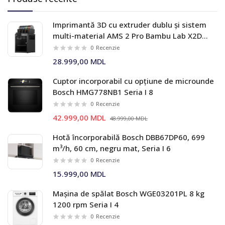
Imprimantă 3D cu extruder dublu și sistem
multi-material AMS 2 Pro Bambu Lab X2D
Combo
0
Recenzie
28.999,00 MDL
Cuptor incorporabil cu opțiune de microunde
Bosch HMG778NB1 Seria I 8
0
Recenzie
42.999,00 MDL
48.999,00 MDL
Hotă încorporabilă Bosch DBB67DP60, 699
m³/h, 60 cm, negru mat, Seria I 6
0
Recenzie
15.999,00 MDL
Mașina de spălat Bosch WGE03201PL 8 kg
1200 rpm Seria I 4
0
Recenzie