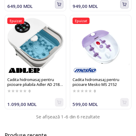
649,00 MDL
949,00 MDL
Epuizat
Epuizat
Cadita hidromasaj pentru
Cadita hidromasaj pentru
picioare pliabila Adler AD 2182
picioare Mesko MS 2152
cu masaj mecanic, încălzirea
0
0
apei și iluminare LED
1.099,00 MDL
599,00 MDL
Se afișează 1-6 din 6 rezultate
Produse recente