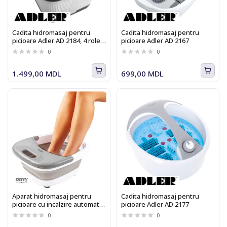
Cadita hidromasaj pentru
Cadita hidromasaj pentru
picioare Adler AD 2184, 4 role +
picioare Adler AD 2167
4 noduri de masaj, încălzire a
0
0
apei până la 48 °C
1.499,00 MDL
699,00 MDL
Aparat hidromasaj pentru
Cadita hidromasaj pentru
picioare cu incalzire automata
picioare Adler AD 2177
si vibratii, pliabil Camry CR
0
0
2174