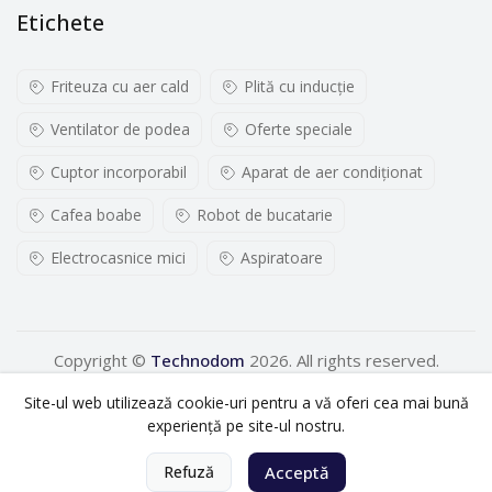
Etichete
Friteuza cu aer cald
Plită cu inducţie
Ventilator de podea
Oferte speciale
Cuptor incorporabil
Aparat de aer condiționat
Cafea boabe
Robot de bucatarie
Electrocasnice mici
Aspiratoare
Copyright ©
Technodom
2026. All rights reserved.
Site-ul web utilizează cookie-uri pentru a vă oferi cea mai bună
experiență pe site-ul nostru.
0
Refuză
Acceptă